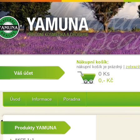
Nákupní košík:
nákupní košík je prázdný |
zobrazi
Váš účet
0 Ks
0,- Kč
Úvod
Informace
Poradna
Produkty YAMUNA