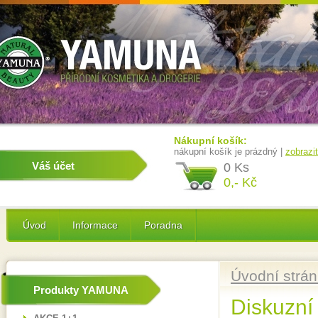
Nákupní košík:
nákupní košík je prázdný |
zobrazi
Váš účet
0 Ks
0,- Kč
Úvod
Informace
Poradna
Úvodní strá
Produkty YAMUNA
Diskuzní