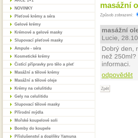
AKCE 1+1
masážní o
NOVINKY
Způsob zobrazení:
Pleťové krémy a séra
Gelové krémy
masážní ol
Krémové a gelové masky
Lucie, 28.1
Slupovací pleťové masky
Dobrý den, 
Ampule - séra
než 250ml? 
Kosmetické krémy
informaci.
Čistící přípravky pro tělo a pleť
Masážní a tělové krémy
odpovědět
Masážní a tělové oleje
Krémy na celulitidu
Gely na celulitidu
Slupovací tělové masky
Přírodní mýdla
Mořské koupelové soli
Bomby do koupele
Příslušenství a doplňky Yamuna