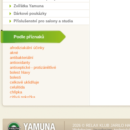
Zvířátka Yamuna
Dárkové poukázky
Příslušenství pro salony a studia
Podle příznaků
2026 © RELAX KLUB JARILO HALE
Webdesign:
Inuadesign
, technick