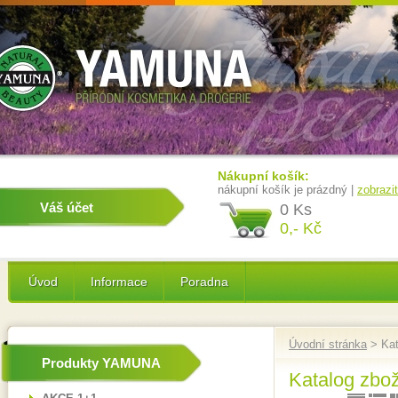
Nákupní košík:
nákupní košík je prázdný |
zobrazi
Váš účet
0 Ks
0,- Kč
Úvod
Informace
Poradna
Úvodní stránka
> Kat
Produkty YAMUNA
Katalog zbož