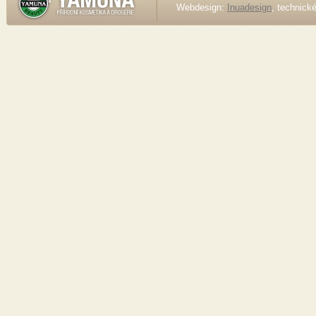
Webdesign:
Inuadesign
, technick