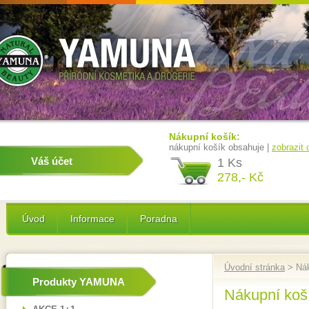
Nákupní košík:
nákupní košík obsahuje |
zobrazit
Váš účet
1 Ks
278,- Kč
Úvod
Informace
Poradna
Úvodní stránka
> Nák
Produkty YAMUNA
Nákupní koš