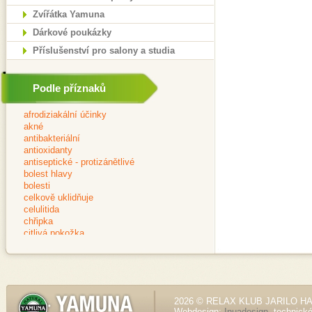
Zvířátka Yamuna
Dárkové poukázky
Příslušenství pro salony a studia
Podle příznaků
2026 © RELAX KLUB JARILO HALE
Webdesign:
Inuadesign
, technick