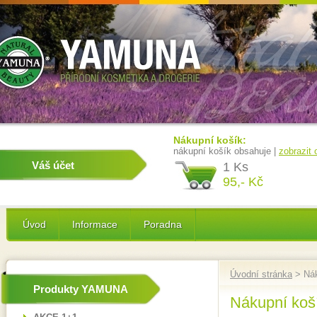
Nákupní košík:
nákupní košík obsahuje |
zobrazit
Váš účet
1 Ks
95,- Kč
Úvod
Informace
Poradna
Úvodní stránka
> Nák
Produkty YAMUNA
Nákupní koš