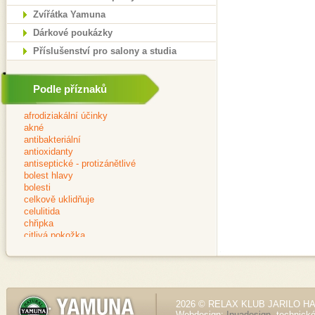
Zvířátka Yamuna
Dárkové poukázky
Příslušenství pro salony a studia
Podle příznaků
2026 © RELAX KLUB JARILO HALE
Webdesign:
Inuadesign
, technick