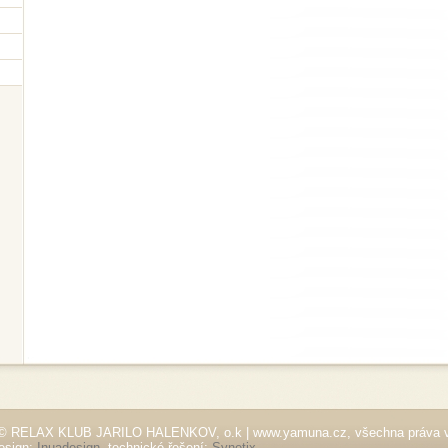
© RELAX KLUB JARILO HALENKOV, o.k | www.yamuna.cz, všechna práva 
esign:
Inuadesign
, technické řešení:
Synetix