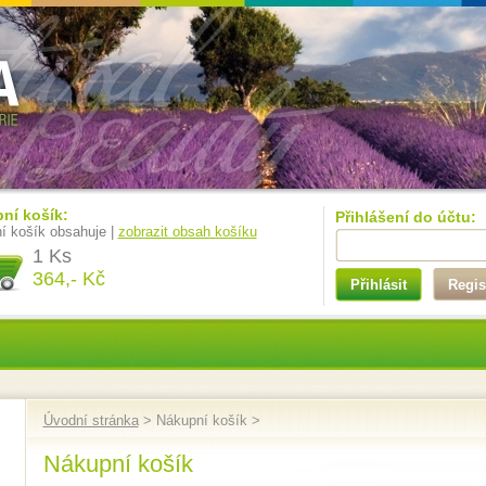
ní košík:
Přihlášení do účtu:
í košík obsahuje |
zobrazit obsah košíku
1 Ks
364,- Kč
Přihlásit
Regis
Úvodní stránka
> Nákupní košík >
Nákupní košík