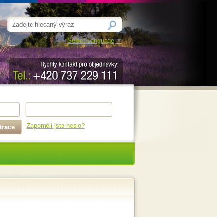
Select Language
▼
Zapoměli jste heslo?
trace