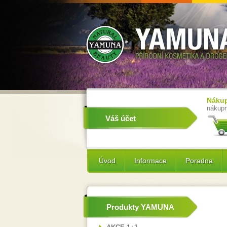
Nákup
nákupn
Váš účet
Úvod
Informace
Poradna
Produkty YAMUNA