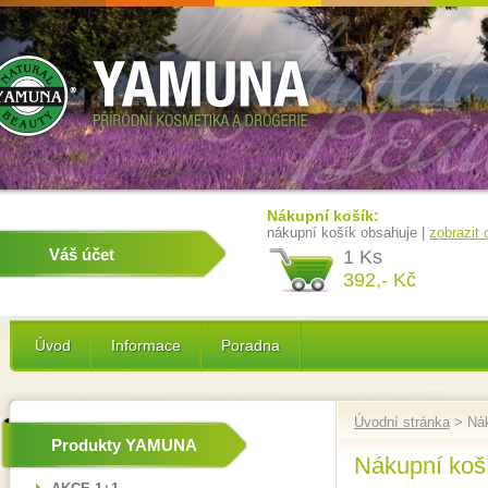
Nákupní košík:
nákupní košík obsahuje |
zobrazit
Váš účet
1 Ks
392,- Kč
Úvod
Informace
Poradna
Úvodní stránka
> Nák
Produkty YAMUNA
Nákupní koš