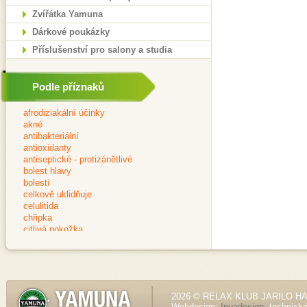
Zvířátka Yamuna
Dárkové poukázky
Příslušenství pro salony a studia
Podle příznaků
2026 © RELAX KLUB JARILO HALE
Webdesign:
Inuadesign
, technick