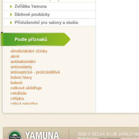
Zvířátka Yamuna
Dárkové poukázky
Příslušenství pro salony a studia
Podle příznaků
2026 © RELAX KLUB JARILO HALE
Webdesign:
Inuadesign
, technick