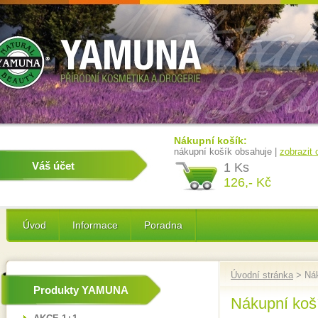
Nákupní košík:
nákupní košík obsahuje |
zobrazit
Váš účet
1 Ks
126,- Kč
Úvod
Informace
Poradna
Úvodní stránka
> Nák
Produkty YAMUNA
Nákupní koš