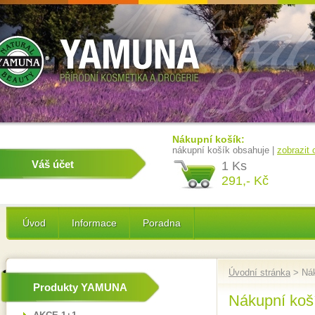
Nákupní košík:
nákupní košík obsahuje |
zobrazit
Váš účet
1 Ks
291,- Kč
Úvod
Informace
Poradna
Úvodní stránka
> Nák
Produkty YAMUNA
Nákupní koš