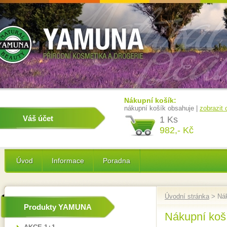
Nákupní košík:
nákupní košík obsahuje |
zobrazit
Váš účet
1 Ks
982,- Kč
Úvod
Informace
Poradna
Úvodní stránka
> Nák
Produkty YAMUNA
Nákupní koš