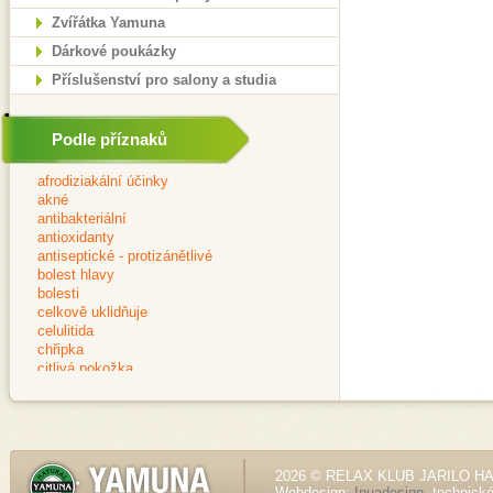
Zvířátka Yamuna
Dárkové poukázky
Příslušenství pro salony a studia
Podle příznaků
2026 © RELAX KLUB JARILO HALE
Webdesign:
Inuadesign
, technick