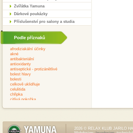
Zvířátka Yamuna
Dárkové poukázky
Příslušenství pro salony a studia
Podle příznaků
2026 © RELAX KLUB JARILO HALE
Webdesign:
Inuadesign
, technick