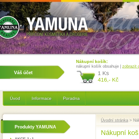
Nákupní košík:
nákupní košík obsahuje |
zobrazit
Váš účet
1 Ks
416,- Kč
Úvod
Informace
Poradna
Úvodní stránka
> Nák
Produkty YAMUNA
Nákupní koš