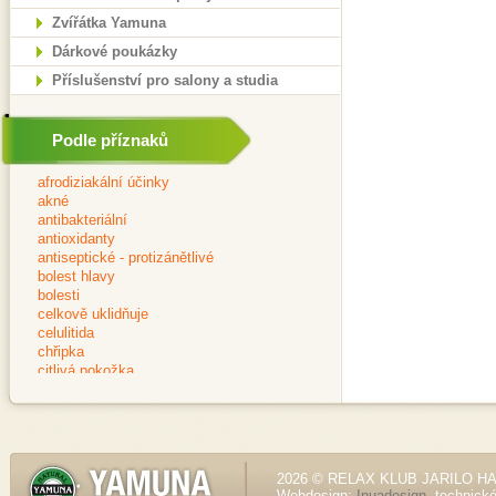
Zvířátka Yamuna
Dárkové poukázky
Příslušenství pro salony a studia
Podle příznaků
2026 © RELAX KLUB JARILO HALE
Webdesign:
Inuadesign
, technick