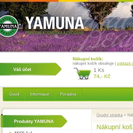
Nákupní košík:
nákupní košík obsahuje |
zobrazit
Váš účet
1 Ks
74,- Kč
Úvod
Informace
Poradna
Úvodní stránka
> Nák
Produkty YAMUNA
Nákupní koš