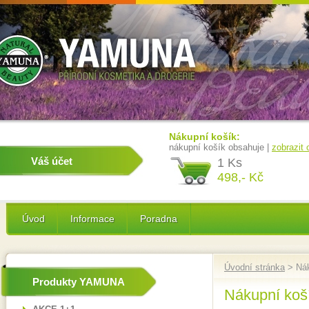
Nákupní košík:
nákupní košík obsahuje |
zobrazit
Váš účet
1 Ks
498,- Kč
Úvod
Informace
Poradna
Úvodní stránka
> Nák
Produkty YAMUNA
Nákupní koš