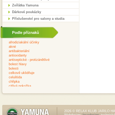
Zvířátka Yamuna
Dárkové poukázky
Příslušenství pro salony a studia
Podle příznaků
2026 © RELAX KLUB JARILO HALE
Webdesign:
Inuadesign
, technick