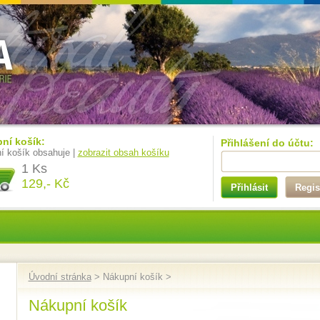
ní košík:
Přihlášení do účtu:
í košík obsahuje |
zobrazit obsah košíku
1 Ks
129,- Kč
Přihlásit
Regis
Úvodní stránka
> Nákupní košík >
Nákupní košík