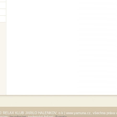
© RELAX KLUB JARILO HALENKOV, o.k | www.yamuna.cz, všechna práva 
esign:
Inuadesign
, technické řešení:
Synetix