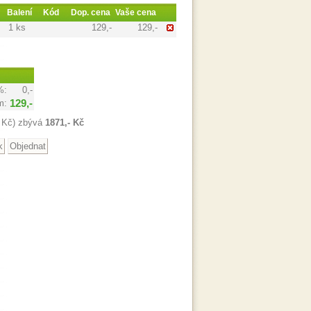
Balení
Kód
Dop. cena
Vaše cena
1 ks
129,-
129,-
%:
0,-
m:
129,-
 Kč) zbývá
1871,- Kč