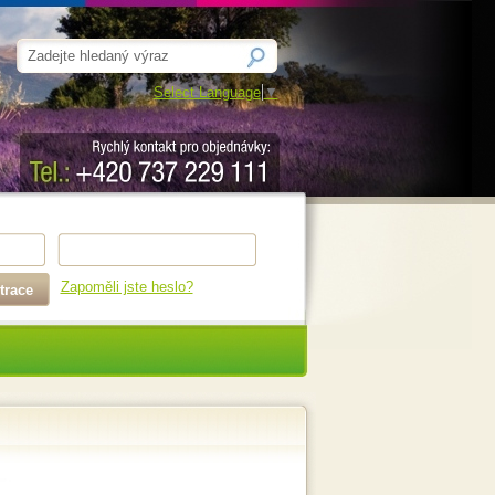
Select Language
▼
Zapoměli jste heslo?
trace