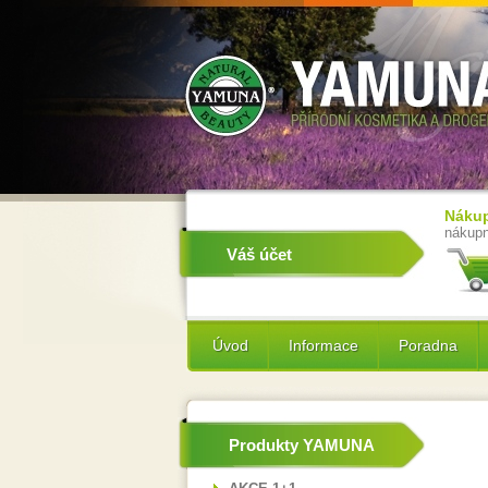
Nákup
nákupn
Váš účet
Úvod
Informace
Poradna
Produkty YAMUNA