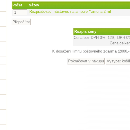
Počet
Název
Rozprašovací nástavec na ampule Yamuna 2 ml
Rozpis ceny
Cena bez DPH 0%:
129,-
DPH 0
Cena celke
K dosažení limitu poštovného
zdarma
(2000,-