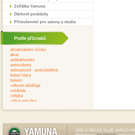
Zvířátka Yamuna
Dárkové poukázky
Příslušenství pro salony a studia
Podle příznaků
2026 © RELAX KLUB JARILO HALE
Webdesign:
Inuadesign
, technick