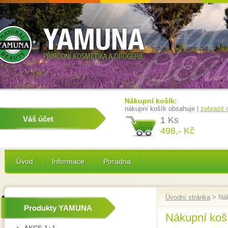
Nákupní košík:
nákupní košík obsahuje |
zobrazit
Váš účet
1 Ks
498,- Kč
Úvod
Informace
Poradna
Úvodní stránka
> Nák
Produkty YAMUNA
Nákupní koš