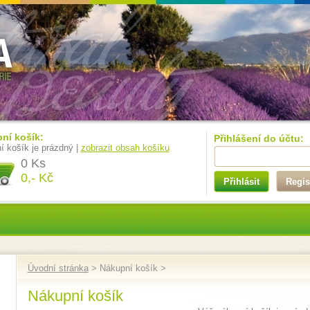
ní košík:
Přihlášení do účtu:
í košík je prázdný |
zobrazit obsah košíku
0 Ks
0,- Kč
Přihlásit
Regis
Úvodní stránka
> Nákupní košík >
Nákupní košík