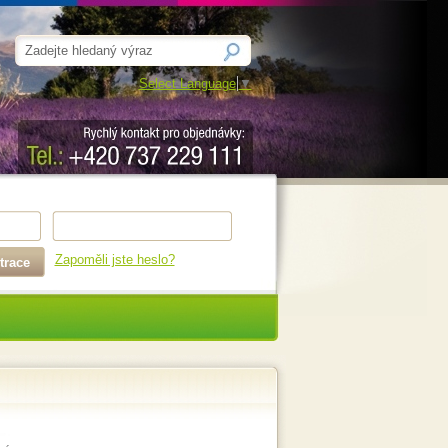
Select Language
▼
Zapoměli jste heslo?
trace