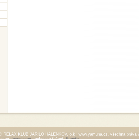
© RELAX KLUB JARILO HALENKOV, o.k | www.yamuna.cz, všechna práva 
esign:
Inuadesign
, technické řešení:
Synetix