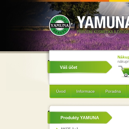
Nákup
nákupn
Váš účet
Úvod
Informace
Poradna
Produkty YAMUNA