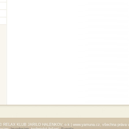
© RELAX KLUB JARILO HALENKOV, o.k | www.yamuna.cz, všechna práva 
esign:
Inuadesign
, technické řešení:
Synetix