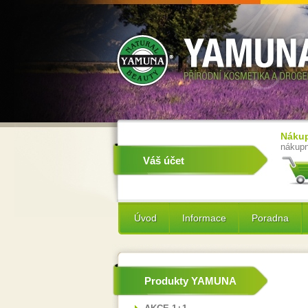
Nákup
nákupn
Váš účet
Úvod
Informace
Poradna
Produkty YAMUNA