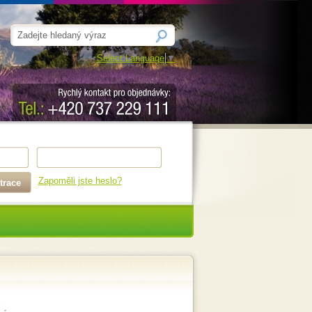
Select Language
▼
Zapoměli jste heslo?
trace