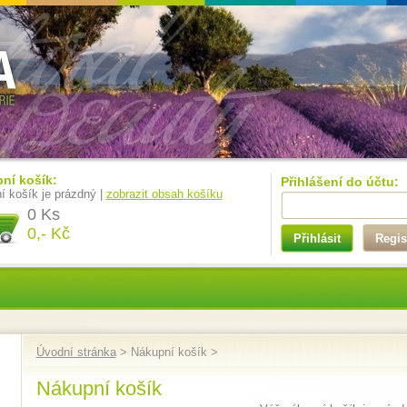
ní košík:
Přihlášení do účtu:
í košík je prázdný |
zobrazit obsah košíku
0 Ks
0,- Kč
Přihlásit
Regis
Úvodní stránka
> Nákupní košík >
Nákupní košík