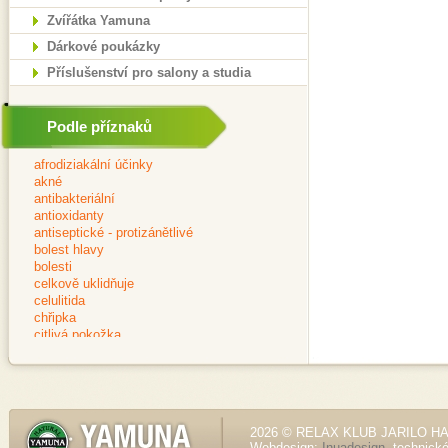
Zvířátka Yamuna
Dárkové poukázky
Příslušenství pro salony a studia
Podle příznaků
2026 © RELAX KLUB JARILO HALE
Webdesign:
Inuadesign
, technick