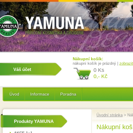
Nákupní košík:
nákupní košík je prázdný |
zobrazi
Váš účet
0 Ks
0,- Kč
Úvod
Informace
Poradna
Úvodní stránka
> Nák
Produkty YAMUNA
Nákupní koš