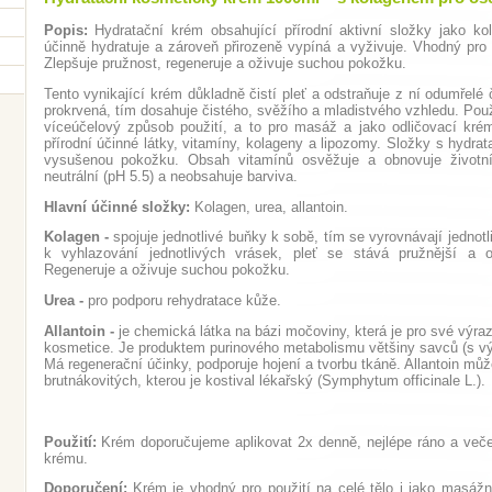
Popis:
Hydratační krém obsahující přírodní aktivní složky jako ko
účinně hydratuje a zároveň přirozeně vypíná a vyživuje. Vhodný pro h
Zlepšuje pružnost, regeneruje a oživuje suchou pokožku.
Tento vynikající krém důkladně čistí pleť a odstraňuje z ní odumřelé
prokrvená, tím dosahuje čistého, svěžího a mladistvého vzhledu. Použ
víceúčelový způsob použití, a to pro masáž a jako odličovací kr
přírodní účinné látky, vitamíny, kolageny a lipozomy. Složky s hydra
vysušenou pokožku. Obsah vitamínů osvěžuje a obnovuje životní
neutrální (pH 5.5) a neobsahuje barviva.
Hlavní účinné složky:
Kolagen, urea, allantoin.
Kolagen -
spojuje jednotlivé buňky k sobě, tím se vyrovnávají jednotl
k vyhlazování jednotlivých vrásek, pleť se stává pružnější a 
Regeneruje a oživuje suchou pokožku.
Urea -
pro podporu rehydratace kůže.
Allantoin -
je chemická látka na bázi močoviny, která je pro své výra
kosmetice. Je produktem purinového metabolismu většiny savců (s vý
Má regenerační účinky, podporuje hojení a tvorbu tkáně. Allantoin může
brutnákovitých, kterou je kostival lékařský (Symphytum officinale L.).
Použití:
Krém doporučujeme aplikovat 2x denně, nejlépe ráno a večer
krému.
Doporučení:
Krém je vhodný pro použití na celé tělo i jako masážn