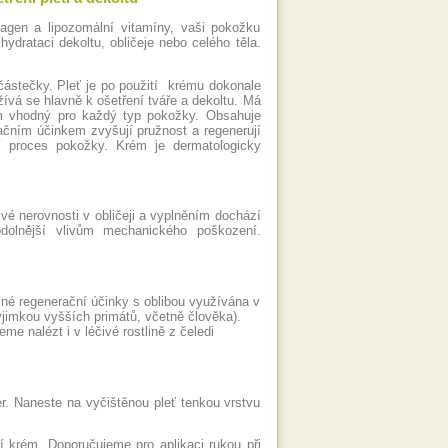
lagen a lipozomální vitamíny, vaši pokožku
ydrataci dekoltu, obličeje nebo celého těla.
 částečky. Pleť je po použití krému dokonale
ívá se hlavně k ošetření tváře a dekoltu. Má
ém vhodný pro každý typ pokožky. Obsahuje
tačním účinkem zvyšují pružnost a regenerují
 proces pokožky. Krém je dermatologicky
ivé nerovnosti v obličeji a vyplněním dochází
odolnější vlivům mechanického poškození.
zné regenerační účinky s oblibou využívána v
jimkou vyšších primátů, včetně člověka).
me nalézt i v léčivé rostlině z čeledi
. Naneste na vyčištěnou pleť tenkou vrstvu
í krém. Doporučujeme pro aplikaci rukou při