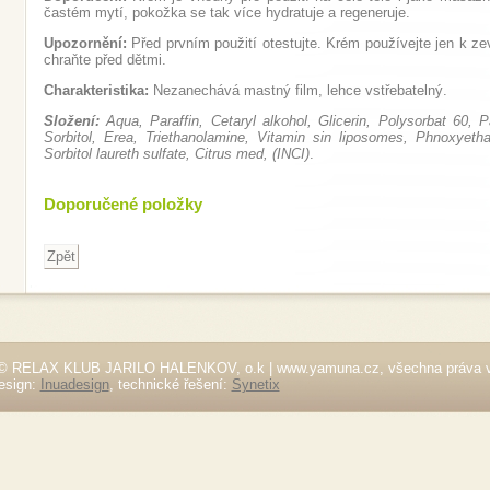
častém mytí, pokožka se tak více hydratuje a regeneruje.
Upozornění:
Před prvním použití otestujte. Krém používejte jen k z
chraňte před dětmi.
Charakteristika:
Nezanechává mastný film, lehce vstřebatelný.
Složení:
Aqua, Paraffin, Cetaryl alkohol, Glicerin, Polysorbat 60, P
Sorbitol, Erea, Triethanolamine, Vitamin sin liposomes, Phnoxyethan
Sorbitol laureth sulfate, Citrus med, (INCI)
.
Doporučené položky
© RELAX KLUB JARILO HALENKOV, o.k | www.yamuna.cz, všechna práva 
esign:
Inuadesign
, technické řešení:
Synetix