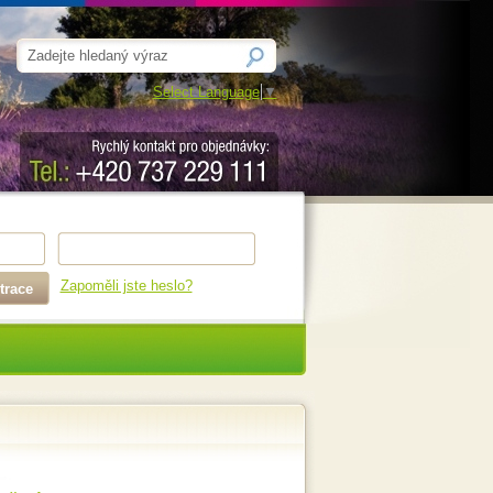
Select Language
▼
Zapoměli jste heslo?
trace