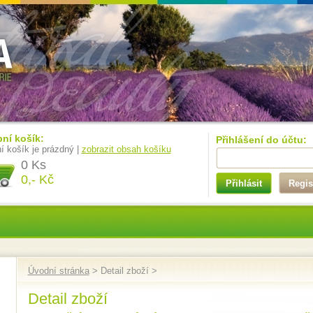
ní košík:
Přihlášení do účtu:
í košík je prázdný |
zobrazit obsah košíku
0 Ks
0,- Kč
Přihlásit
Regis
Úvodní stránka
> Detail zboží >
Detail zboží