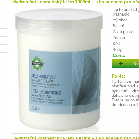
Hydratační kosmetický krém 1000ml – s kolagenem pro ošet
Tento produkt 
příznaky:
Výrobce:
Balení:
Dostupnost:
Záruka:
Kód:
Body:
Cena:
Ko
Popis:
Hydratační ma
ošetření pleti 
hydratační vla
důkladně čistí 
Pleť je po pou
tím dosahuje č
Hydratační kosmetický krém 1000ml – s kolagenem pro ošet