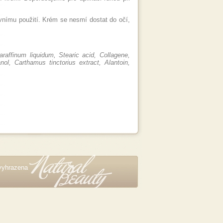
evnímu použití. Krém se nesmí dostat do očí,
araffinum liquidum, Stearic acid, Collagene,
ol, Carthamus tinctorius extract, Alantoin,
vyhrazena