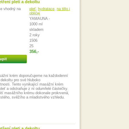
ření pleti a dekoltu
je vhodný na
pleť
,
hydratace
,
na tělo i
obličej
YAMAUNA -
1000 ml
skladem
2 roky
1506
25
356,-
upit
sážní krém doporučujeme na každodenní
a dekoltu pro své hluboko
stnosti. Tento vynikající masážní krém
pleť a odstraňuje z ní odumřelé částečky.
žití masážního krému dokonale prokrvená,
istého, svěžího a mladistvého vzhledu.
ření pleti a dekoltu