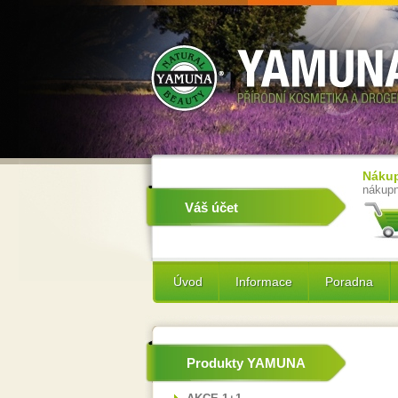
Nákup
nákupn
Váš účet
Úvod
Informace
Poradna
Produkty YAMUNA