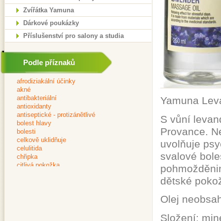
Zvířátka Yamuna
Dárkové poukázky
Příslušenství pro salony a studia
Podle příznaků
Yamuna Levan
S vůní levan
Provance. Ne
uvolňuje psy
svalové bole
pohmožděnin 
dětské pokož
Olej neobsah
Složení: mine