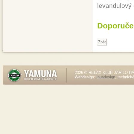
levandulový 
Doporuče
2026 © RELAX KLUB JARILO HALE
Webdesign:
Inuadesign
, technick