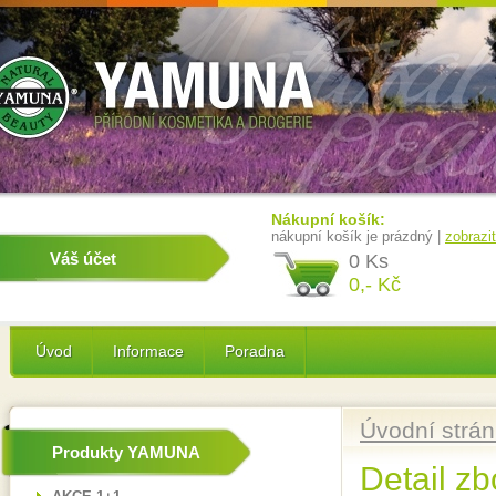
Nákupní košík:
nákupní košík je prázdný |
zobrazi
Váš účet
0 Ks
0,- Kč
Úvod
Informace
Poradna
Úvodní strá
Produkty YAMUNA
Detail zb