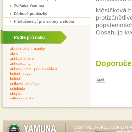
Zvířátka Yamuna
Měsíčková b
Dárkové poukázky
protizánětliv
Příslušenství pro salony a studia
popáleninách
Obsahuje kvě
Podle příznaků
Doporuče
2026 © RELAX KLUB JARILO HALE
Webdesign:
Inuadesign
, technick