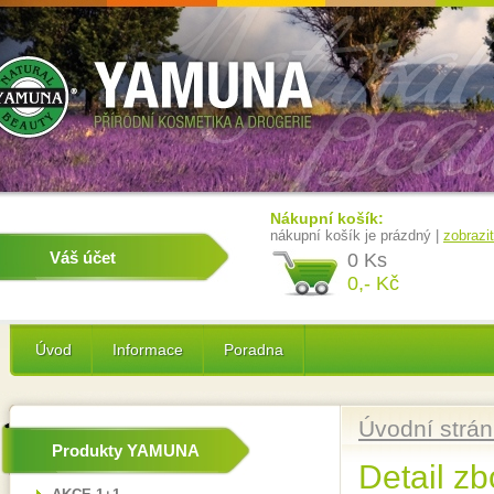
Nákupní košík:
nákupní košík je prázdný |
zobrazi
Váš účet
0 Ks
0,- Kč
Úvod
Informace
Poradna
Úvodní strá
Produkty YAMUNA
Detail zb