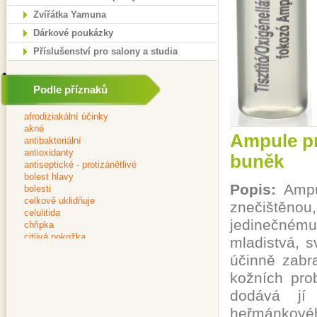
Zvířátka Yamuna
Dárkové poukázky
Příslušenství pro salony a studia
Podle příznaků
Ampule pr
buněk
Popis:
Ampul
znečištěn
jedinečnému 
mladistvá, s
účinně zabr
kožních pro
dodává jí 
heřmánkového