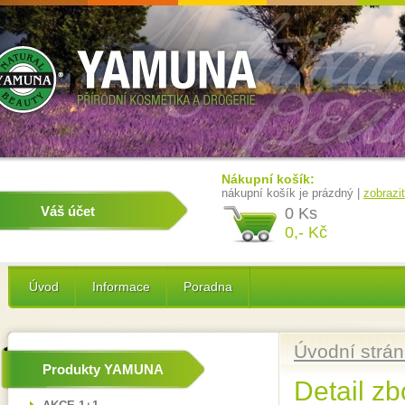
Nákupní košík:
nákupní košík je prázdný |
zobrazi
Váš účet
0 Ks
0,- Kč
Úvod
Informace
Poradna
Úvodní strá
Produkty YAMUNA
Detail zb