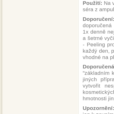
Použití:
Na v
séra z ampul
Doporučení
doporučená 
1x denně nej
a šetrné vyč
- Peeling pr
každý den, pl
vhodné na pl
Doporučen
"základním 
jiných příp
vytvořit ne
kosmetickýc
hmotnosti ji
Upozornění