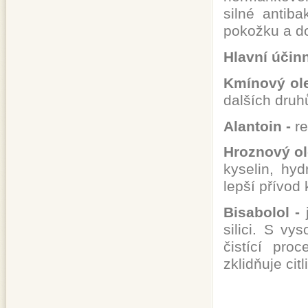
silné antiba
pokožku a do
Hlavní účinn
Kmínový ole
dalších druh
Alantoin -
re
Hroznový ole
kyselin, hyd
lepší přívod
Bisabolol -
silici. S v
čistící pro
zklidňuje cit