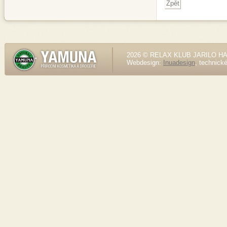
2026 © RELAX KLUB JARILO HALE
Webdesign:
Inuadesign
, technick