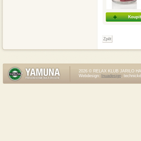
Koupit
2026 © RELAX KLUB JARILO HALE
Webdesign:
Inuadesign
, technick