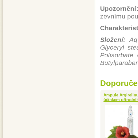
Upozornění
zevnímu použ
Charakteris
Složení:
Aqu
Glyceryl ste
Polisorbate
Butylparaben
Doporuče
Ampule Argirelinu
účinkem přírodníh