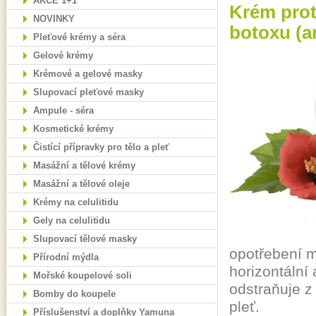
AKCE 1+1
Krém prot
NOVINKY
botoxu (ar
Pleťové krémy a séra
Gelové krémy
Krémové a gelové masky
Slupovací pleťové masky
Ampule - séra
Kosmetické krémy
Čistící přípravky pro tělo a pleť
Masážní a tělové krémy
Masážní a tělové oleje
Krémy na celulitidu
Gely na celulitidu
Slupovací tělové masky
opotřebení m
Přírodní mýdla
horizontální 
Mořské koupelové soli
odstraňuje z
Bomby do koupele
pleť.
Příslušenství a doplňky Yamuna