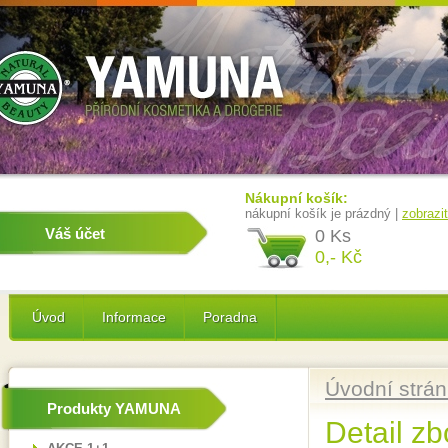
Nákupní košík:
nákupní košík je prázdný |
zobrazi
Váš účet
0 Ks
0,- Kč
Úvod
Informace
Poradna
Úvodní strá
Produkty YAMUNA
Detail zb