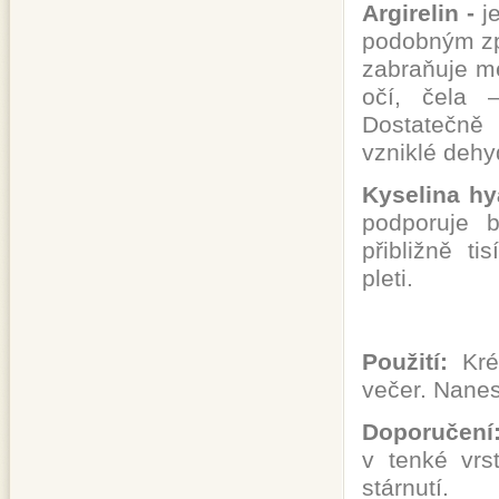
Argirelin -
j
podobným způ
zabraňuje m
očí, čela –
Dostatečně 
vzniklé dehy
Kyselina hy
podporuje 
přibližně ti
pleti.
Použití:
Krém
večer. Nanes
Doporučení
v tenké vrs
stárnutí.