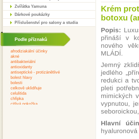
Zvířátka Yamuna
Krém prot
Dárkové poukázky
botoxu (ar
Příslušenství pro salony a studia
Popis:
Luxus
přináší v k
Podle příznaků
nového věk
MLÁDÍ.
Jemný zklid
jedlého „pří
redukci a tv
pleti potřeb
mimických v
vypnutou, j
seboroickou,
Hlavní úči
hyaluronová