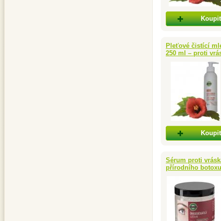
Koupit
Pleťové čistící m
250 ml – proti vr
Koupit
Sérum proti vrás
přírodního botoxu 