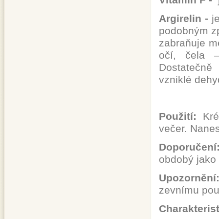
Argirelin -
j
podobným způ
zabraňuje m
očí, čela –
Dostatečně 
vzniklé dehy
Použití:
Krém
večer. Nanes
Doporučení
obdobý jako
Upozornění
zevnímu použ
Charakterist