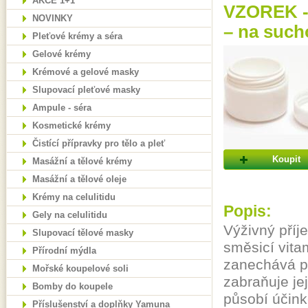
AKCE 1+1
VZOREK - 
NOVINKY
– na suc
Pleťové krémy a séra
Gelové krémy
Krémové a gelové masky
Slupovací pleťové masky
Ampule - séra
Kosmetické krémy
Čistící přípravky pro tělo a pleť
Koupit
Masážní a tělové krémy
Masážní a tělové oleje
Krémy na celulitidu
Popis:
Gely na celulitidu
Výživný příj
Slupovací tělové masky
směsicí vita
Přírodní mýdla
zanechává př
Mořské koupelové soli
zabraňuje je
Bomby do koupele
působí účink
Příslušenství a doplňky Yamuna