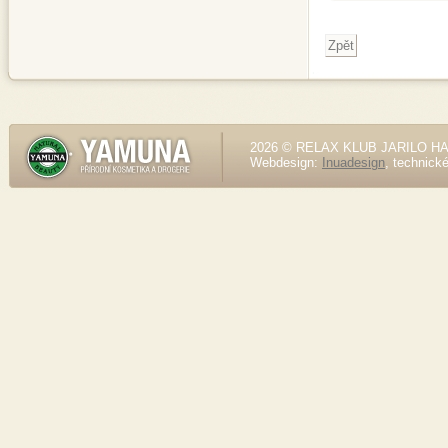
2026 © RELAX KLUB JARILO HALE
Webdesign:
Inuadesign
, technick