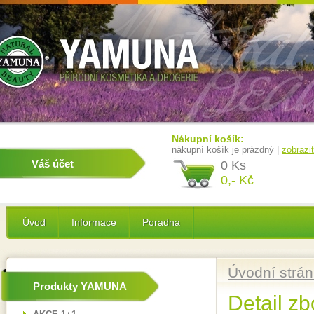
Nákupní košík:
nákupní košík je prázdný |
zobrazi
Váš účet
0 Ks
0,- Kč
Úvod
Informace
Poradna
Úvodní strá
Produkty YAMUNA
Detail zb