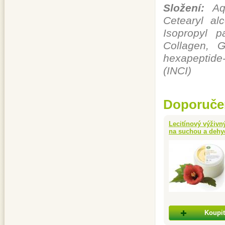
Složení:
Aqu
Cetearyl alc
Isopropyl p
Collagen, Gl
hexapeptide-
(INCI)
Doporuče
Lecitínový výživn
na suchou a deh
Koupit