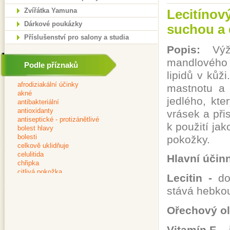
Zvířátka Yamuna
Lecitínov
Dárkové poukázky
suchou a
Příslušenství pro salony a studia
Popis:
Výži
mandlového 
Podle příznaků
lipidů v kůž
mastnotu a 
jedlého, kte
vrásek a při
k použití ja
pokožky.
Hlavní účin
Lecitin -
do
stává hebko
Ořechový ol
Vitamín F -