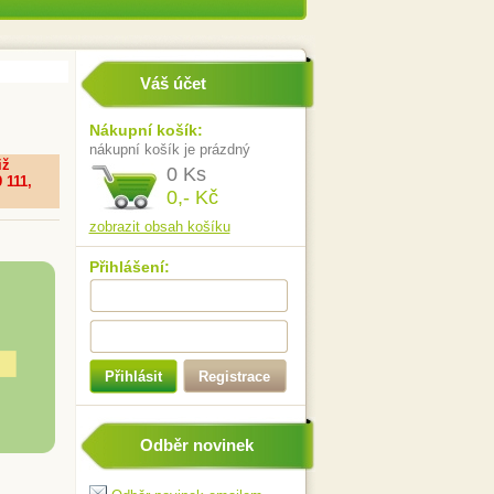
Váš účet
Nákupní košík:
nákupní košík je prázdný
iž
0 Ks
 111,
0,- Kč
zobrazit obsah košíku
Přihlášení:
Přihlásit
Registrace
Odběr novinek