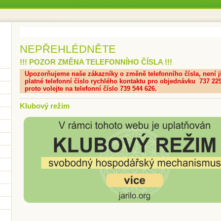
NEPŘEHLÉDNĚTE
!!! POZOR ZMĚNA TELEFONNÍHO ČÍSLA !!!
Upozorňujeme naše zákazníky o změně telefonního čísla, není j
platné telefonní číslo rychlého kontaktu pro objednávku 737 229
proto volejte na telefonní číslo 739 544 626.
Klubový režim