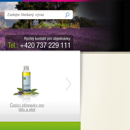
Select Language
▼
Čistící přípravky pro
Masážní a tělové krémy
Masážní a tělové 
tělo a pleť