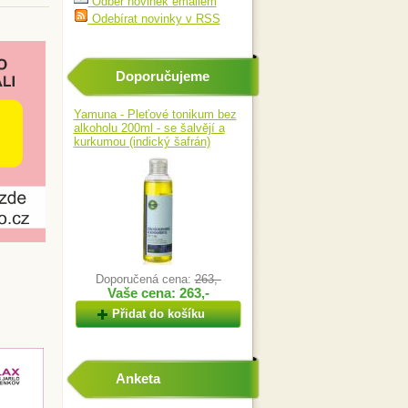
Odběr novinek emailem
Odebírat novinky v RSS
Doporučujeme
Yamuna - Pleťové tonikum bez
alkoholu 200ml - se šalvějí a
kurkumou (indický šafrán)
Doporučená cena:
263,-
Vaše cena: 263,-
Přidat do košíku
Anketa