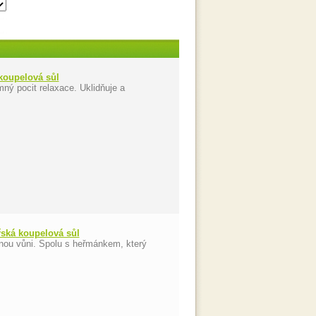
koupelová sůl
ný pocit relaxace. Uklidňuje a
ská koupelová sůl
lnou vůni. Spolu s heřmánkem, který