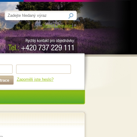
Select Language
▼
Zapoměli jste heslo?
trace