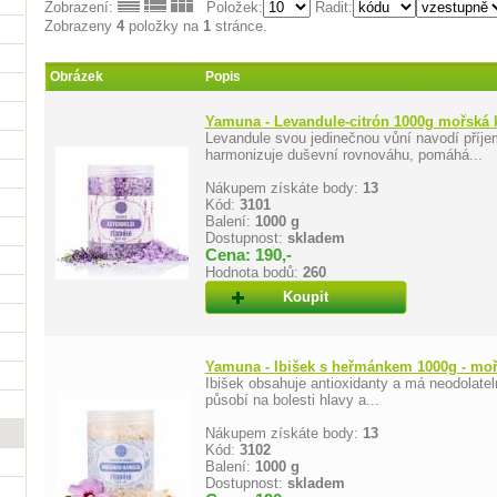
Zobrazení:
Položek:
Řadit:
Zobrazeny
4
položky na
1
stránce.
Obrázek
Popis
Yamuna - Levandule-citrón 1000g mořská 
Levandule svou jedinečnou vůní navodí příjem
harmonizuje duševní rovnováhu, pomáhá...
Nákupem získáte body:
13
Kód:
3101
Balení:
1000 g
Dostupnost:
skladem
Cena: 190,-
Hodnota bodů:
260
Koupit
Yamuna - Ibišek s heřmánkem 1000g - moř
Ibišek obsahuje antioxidanty a má neodolate
působí na bolesti hlavy a...
Nákupem získáte body:
13
Kód:
3102
Balení:
1000 g
Dostupnost:
skladem