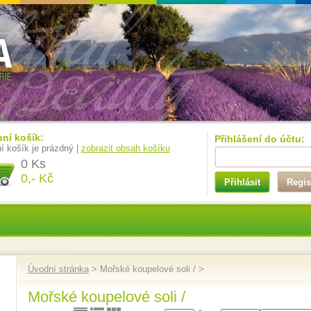
ní košík:
Přihlášení do účtu:
í košík je prázdný |
zobrazit obsah košíku
0 Ks
0,- Kč
Přihlásit
Regis
Úvodní stránka
> Mořské koupelové soli / >
Mořské koupelové soli /