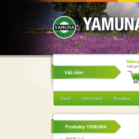
Nákup
nákupn
Váš účet
Úvod
Informace
Poradna
Produkty YAMUNA