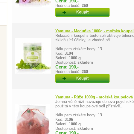
Cena: 190,-
Hodnota bodů:
260
Koupit
Yamuna - Meduňka 1000g - mořská koupel
Relaxační koupel s touto solí aktivuje těle
zklidňující účinky, je vhodná při...
Nákupem získáte body:
13
Kód:
3104
Balení:
1000 g
Dostupnost:
skladem
Cena: 190,-
Hodnota bodů:
260
Koupit
Yamuna - Růže 1000g - mořská koupelová 
Jemná vůně růží navozuje obnovu psychické
použitá v této koupelové soli příznivě...
Nákupem získáte body:
13
Kód:
3106
Balení:
1000 g
Dostupnost:
skladem
Cena: 190,-