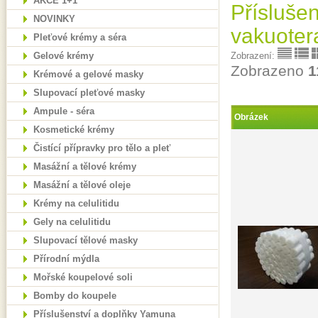
AKCE 1+1
Příslušen
NOVINKY
vakuotera
Pleťové krémy a séra
Gelové krémy
Zobrazení:
Zobrazeno
1
Krémové a gelové masky
Slupovací pleťové masky
Ampule - séra
Obrázek
Kosmetické krémy
Čistící přípravky pro tělo a pleť
Masážní a tělové krémy
Masážní a tělové oleje
Krémy na celulitidu
Gely na celulitidu
Slupovací tělové masky
Přírodní mýdla
Mořské koupelové soli
Bomby do koupele
Příslušenství a doplňky Yamuna