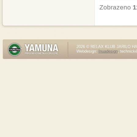
Zobrazeno
1
2026 © RELAX KLUB JARILO HALE
Webdesign:
Inuadesign
, technick