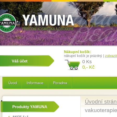
Nákupní košík:
nákupní košík je prázdný |
zobrazi
Váš účet
0 Ks
0,- Kč
Úvod
Informace
Poradna
Úvodní strá
Produkty YAMUNA
vakuoterapie