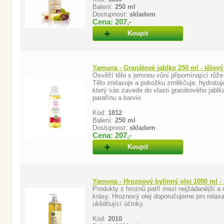
Balení:
250 ml
Dostupnost:
skladem
Cena: 207,-
Koupit
Yamuna - Granátové jablko 250 ml - tělový
Osvěží tělo s jemnou vůní připomínající růž
Tělo zrelaxuje a pokožku změkčuje, hydratuje
který vás zavede do vlasti granátového jabl
parafínu a barviv.
Kód:
1812
Balení:
250 ml
Dostupnost:
skladem
Cena: 207,-
Koupit
Yamuna - Hroznový bylinný olej 1000 ml - 
Produkty z hroznů patří mezi nejžádanější a n
krásy. Hroznový olej doporučujeme pro relax
uklidňující účinky.
Kód:
2010