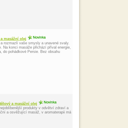
 a masážní olej
e a rozmazlí vaše smysly a unavené svaly.
. Na konci masáže přichází příval energie,
ka, do pohádkové Persie. Bez obsahu
tělový a masážní olej
ejoblíbenější produkty v odvětví zdraví a
ační a osvěžující masáž, v aromaterapii má