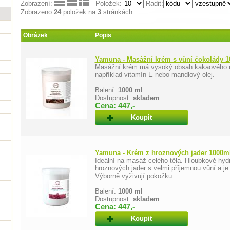
Zobrazení:
Položek:
Řadit:
Zobrazeno
24
položek na
3
stránkách.
Obrázek
Popis
Yamuna - Masážní krém s vůní čokolády 
Masážní krém má vysoký obsah kakaového más
například vitamín E nebo mandlový olej.
Balení:
1000 ml
Dostupnost:
skladem
Cena: 447,-
Koupit
Yamuna - Krém z hroznových jader 1000m
Ideální na masáž celého těla. Hloubkově hyd
hroznových jader s velmi příjemnou vůní a j
Výborně vyživují pokožku.
Balení:
1000 ml
Dostupnost:
skladem
Cena: 447,-
Koupit