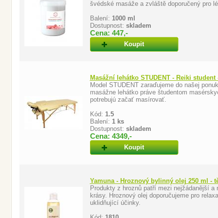
švédské masáže a zvláště doporučený pro l
Balení:
1000 ml
Dostupnost:
skladem
Cena: 447,-
Koupit
Masážní lehátko STUDENT - Reiki student 
Model STUDENT zaraďujeme do našej ponuky
masážne lehátko práve študentom masérskych
potrebujú začať masírovať.
Kód:
1.5
Balení:
1 ks
Dostupnost:
skladem
Cena: 4349,-
Koupit
Yamuna - Hroznový bylinný olej 250 ml - t
Produkty z hroznů patří mezi nejžádanější a n
krásy. Hroznový olej doporučujeme pro relax
uklidňující účinky.
Kód:
1810