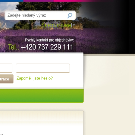
Select Language
▼
Zapoměli jste heslo?
trace