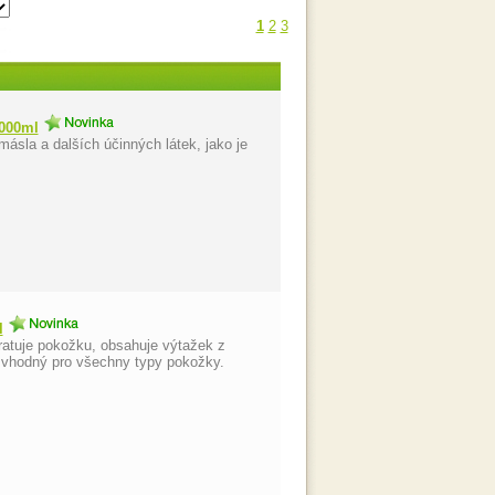
1
2
3
1000ml
la a dalších účinných látek, jako je
l
ratuje pokožku, obsahuje výtažek z
e vhodný pro všechny typy pokožky.