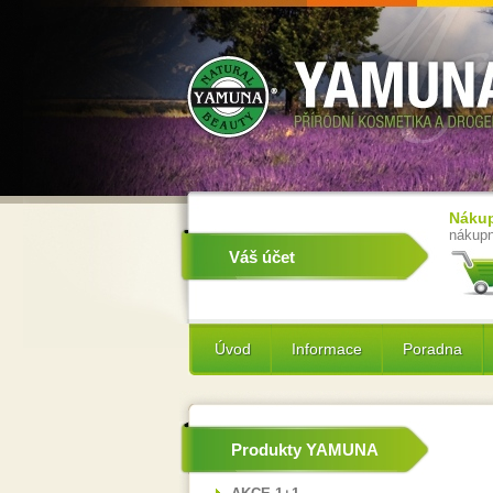
Nákup
nákupn
Váš účet
Úvod
Informace
Poradna
Produkty YAMUNA