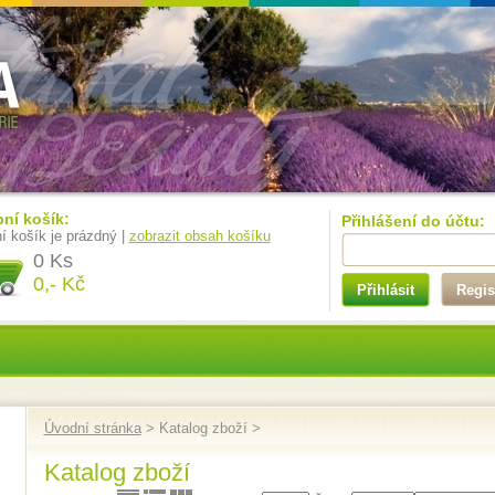
ní košík:
Přihlášení do účtu:
í košík je prázdný |
zobrazit obsah košíku
0 Ks
0,- Kč
Přihlásit
Regis
Úvodní stránka
> Katalog zboží >
Katalog zboží