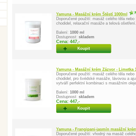
Yamuna - Masážní krém Štěstí 1000ml
Doporučené použití: masáž celého těla nebo 
chodidel, relaxační masáže a telová ošetření
Balení:
1000 ml
Dostupnost:
skladem
Cena: 447,-
Koupit
Yamuna - Masážní krém Zázvor - Limetka 
Doporučené použití: masáž celého těla nebo
chodidel, pro švédské masáže, lávovou a a
vytváří perfektní kombinaci s masážním olej
Balení:
1000 ml
Dostupnost:
skladem
Cena: 447,-
Koupit
Yamuna - Frangipani-jasmín masážní kré
Doporučené použití: vhodný na masáž celého t