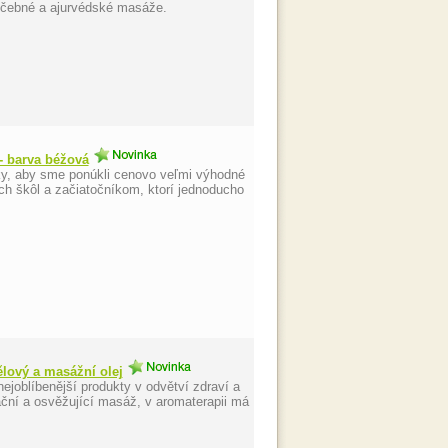
éčebné a ajurvédské masáže.
- barva béžová
, aby sme ponúkli cenovo veľmi výhodné
 škôl a začiatočníkom, ktorí jednoducho
ělový a masážní olej
ejoblíbenější produkty v odvětví zdraví a
ační a osvěžující masáž, v aromaterapii má