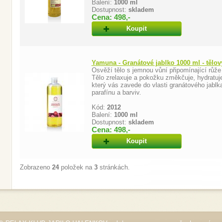
Balení:
1000 ml
Dostupnost:
skladem
Cena: 498,-
Koupit
Yamuna - Granátové jablko 1000 ml - tělov
Osvěží tělo s jemnou vůní připomínající růž
Tělo zrelaxuje a pokožku změkčuje, hydratuje
který vás zavede do vlasti granátového jabl
parafínu a barviv.
Kód:
2012
Balení:
1000 ml
Dostupnost:
skladem
Cena: 498,-
Koupit
Zobrazeno
24
položek na
3
stránkách.