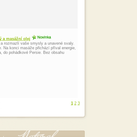
ý a masážní olej
e a rozmazlí vaše smysly a unavené svaly.
. Na konci masáže přichází příval energie,
ka, do pohádkové Persie. Bez obsahu
1
2
3