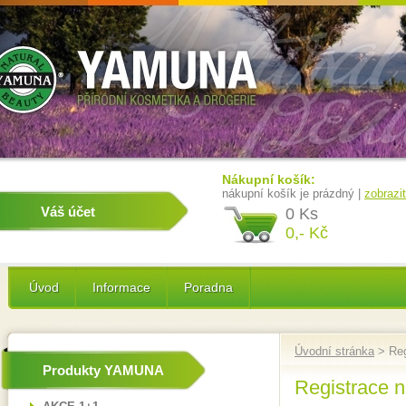
Nákupní košík:
nákupní košík je prázdný |
zobrazi
Váš účet
0 Ks
0,- Kč
Úvod
Informace
Poradna
Úvodní stránka
> Reg
Produkty YAMUNA
Registrace n