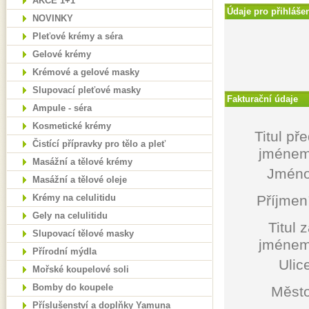
AKCE 1+1
Údaje pro přihláše
NOVINKY
Pleťové krémy a séra
Gelové krémy
Krémové a gelové masky
Slupovací pleťové masky
Fakturační údaje
Ampule - séra
Kosmetické krémy
Titul př
Čistící přípravky pro tělo a pleť
jménem
Masážní a tělové krémy
Jméno
Masážní a tělové oleje
Krémy na celulitidu
Příjmen
Gely na celulitidu
Titul 
Slupovací tělové masky
jménem
Přírodní mýdla
Ulic
Mořské koupelové soli
Bomby do koupele
Město
Příslušenství a doplňky Yamuna