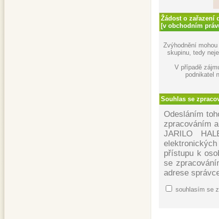
Žádost o zařazení
[v obchodním práv
Zvýhodnění mohou u
skupinu, tedy neje
V případě zájmu
podnikatel 
Souhlas se zpraco
Odesláním toho
zpracováním a
JARILO HALE
elektronických
přístupu k oso
se zpracováním
adrese správce
souhlasím se z