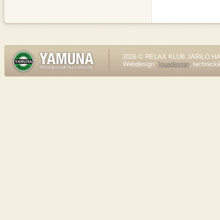
2026 © RELAX KLUB JARILO HALE
Webdesign:
Inuadesign
, technick