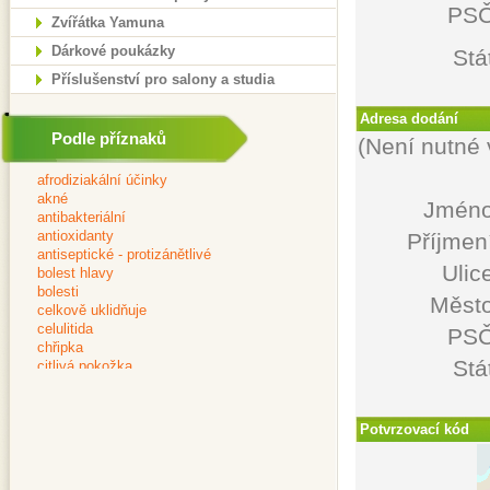
PSČ
Zvířátka Yamuna
Dárkové poukázky
Stá
Příslušenství pro salony a studia
Adresa dodání
Podle příznaků
(Není nutné 
Jméno
Příjmen
Ulic
Město
PSČ
Stá
Potvrzovací kód