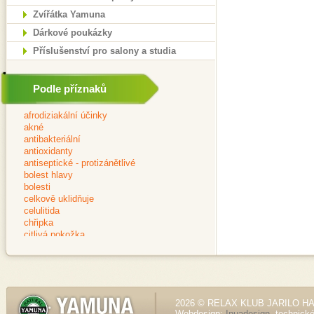
Zvířátka Yamuna
Dárkové poukázky
Příslušenství pro salony a studia
Podle příznaků
2026 © RELAX KLUB JARILO HALE
Webdesign:
Inuadesign
, technick