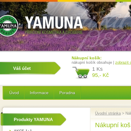
Nákupní košík:
nákupní košík obsahuje |
zobrazit
Váš účet
1 Ks
95,- Kč
Úvod
Informace
Poradna
Úvodní stránka
> Nák
Produkty YAMUNA
Nákupní koš