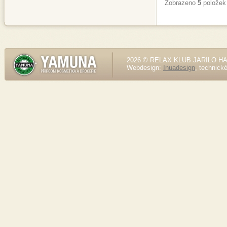
Zobrazeno
5
položek
2026 © RELAX KLUB JARILO HALE
Webdesign:
Inuadesign
, technick