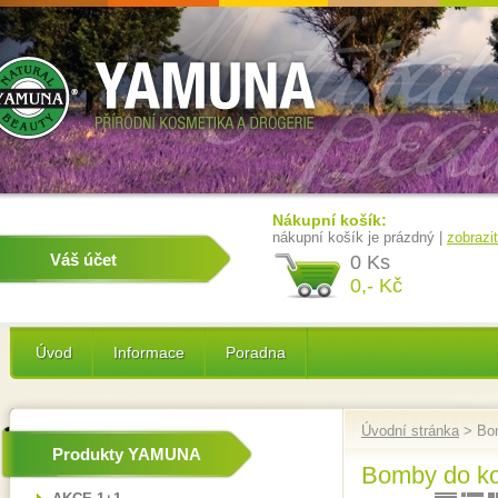
Nákupní košík:
nákupní košík je prázdný |
zobrazi
Váš účet
0 Ks
0,- Kč
Úvod
Informace
Poradna
Úvodní stránka
> Bom
Produkty YAMUNA
Bomby do ko