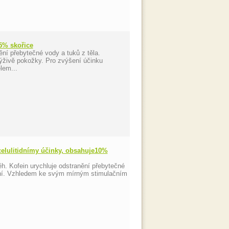
,5% skořice
ní přebytečné vody a tuků z těla.
živě pokožky. Pro zvýšení účinku
lem...
icelulitidnímy účinky, obsahuje10%
. Kofein urychluje odstranění přebytečné
vání. Vzhledem ke svým mírným stimulačním