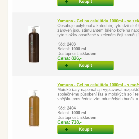
Koupit
Yamuna - Gel na celulitidu 1000ml - se ze
Obsahuje polyfenol a katechín, tyto dvě složk
zároveň jsou stimulantem bílého kofeinu nap
tyto složky obsažené v zeleném čaji zaručují 
Kód:
2403
Balení:
1000 ml
Dostupnost:
skladem
Cena: 826,-
Koupit
Yamuna - Gel na celulitidu 1000ml - s moř
Mořské řasy napomáhají vyplavovat rozpuště
společnému působení řas a mořských solí ten
vnějšku prostřednictvím odumřelých buněk a z
Kód:
2404
Balení:
1000 ml
Dostupnost:
skladem
Cena: 738,-
Koupit