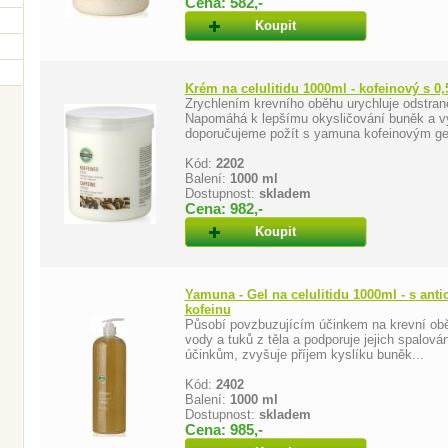
Cena: 582,-
Koupit
Krém na celulitidu 1000ml - kofeinový s 0
Zrychlením krevního oběhu urychluje odstraně
Napomáhá k lepšímu okysličování buněk a vý
doporučujeme požít s yamuna kofeinovým ge
Kód:
2202
Balení:
1000 ml
Dostupnost:
skladem
Cena: 982,-
Koupit
Yamuna - Gel na celulitidu 1000ml - s ant
kofeinu
Působí povzbuzujícím účinkem na krevní oběh
vody a tuků z těla a podporuje jejich spalo
účinkům, zvyšuje příjem kyslíku buněk...
Kód:
2402
Balení:
1000 ml
Dostupnost:
skladem
Cena: 985,-