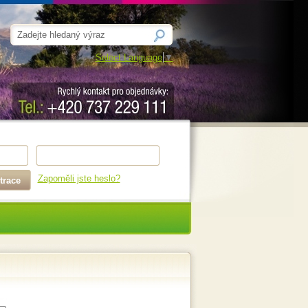
Select Language
▼
Zapoměli jste heslo?
trace