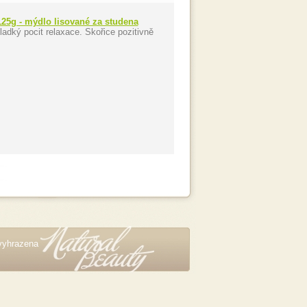
5g - mýdlo lisované za studena
adký pocit relaxace. Skořice pozitivně
vyhrazena