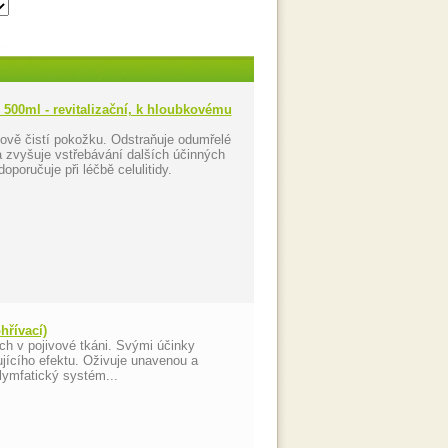
 500ml - revitalizační, k hloubkovému
kově čistí pokožku. Odstraňuje odumřelé
 zvyšuje vstřebávání dalších účinných
oporučuje při léčbě celulitidy.
hřívací)
h v pojivové tkáni. Svými účinky
ícího efektu. Oživuje unavenou a
 lymfatický systém...