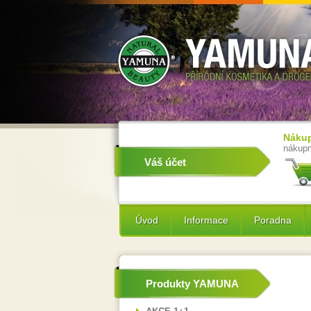
Nákup
nákupn
Váš účet
Úvod
Informace
Poradna
Produkty YAMUNA