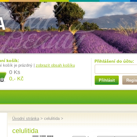
ní košík:
Přihlášení do účtu:
í košík je prázdný |
zobrazit obsah košíku
0 Ks
0,- Kč
Přihlásit
Regis
Úvodní stránka
> celulitida >
celulitida