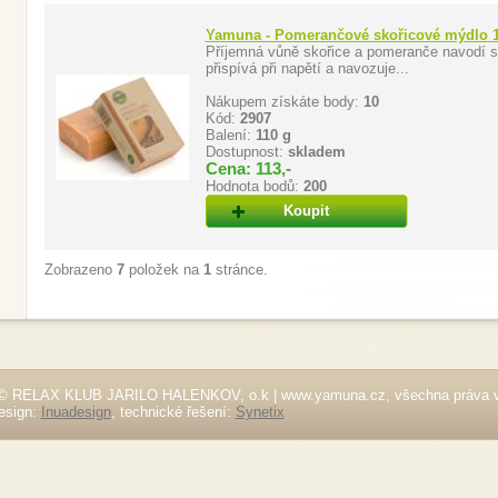
Yamuna - Pomerančové skořicové mýdlo 12
Příjemná vůně skořice a pomeranče navodí sl
přispívá při napětí a navozuje...
Nákupem získáte body:
10
Kód:
2907
Balení:
110 g
Dostupnost:
skladem
Cena: 113,-
Hodnota bodů:
200
Koupit
Zobrazeno
7
položek na
1
stránce.
© RELAX KLUB JARILO HALENKOV, o.k | www.yamuna.cz, všechna práva 
esign:
Inuadesign
, technické řešení:
Synetix