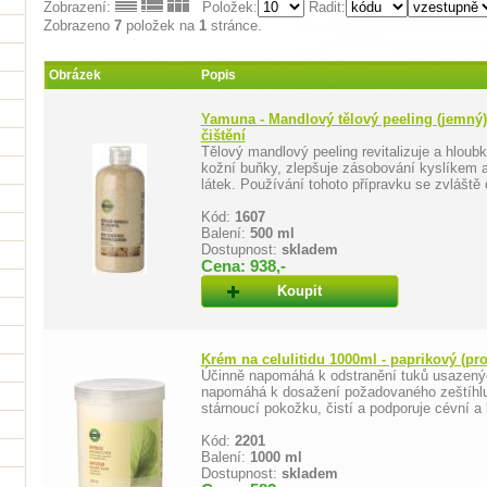
Zobrazení:
Položek:
Řadit:
Zobrazeno
7
položek na
1
stránce.
Obrázek
Popis
Yamuna - Mandlový tělový peeling (jemný)
čištění
Tělový mandlový peeling revitalizuje a hloub
kožní buňky, zlepšuje zásobování kyslíkem a
látek. Používání tohoto přípravku se zvláště d
Kód:
1607
Balení:
500 ml
Dostupnost:
skladem
Cena: 938,-
Koupit
Krém na celulitidu 1000ml - paprikový (pro
Účinně napomáhá k odstranění tuků usazenýc
napomáhá k dosažení požadovaného zeštíhluj
stárnoucí pokožku, čistí a podporuje cévní a
Kód:
2201
Balení:
1000 ml
Dostupnost:
skladem