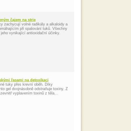
leným čajem na strie
y zachycují volné radikály a alkaloidy a
omáhajícím při spalování tuků. Všechny
jeho vynikající antioxidační účinky.
skými řasami na detoxikaci
né tuky přes krevní oběh. Díky
to gel dvojnásobně odstraňuje toxiny. Z
evnitř vyplavením toxinů z těla...