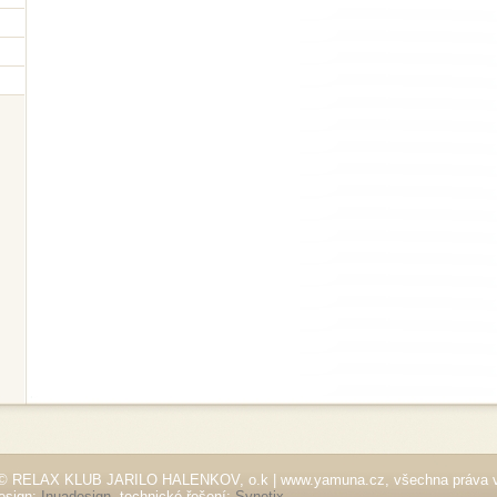
© RELAX KLUB JARILO HALENKOV, o.k | www.yamuna.cz, všechna práva 
esign:
Inuadesign
, technické řešení:
Synetix