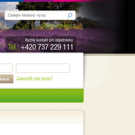
Select Language
▼
Zapoměli jste heslo?
trace