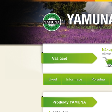
Nákup
nákupn
Váš účet
Úvod
Informace
Poradna
Produkty YAMUNA