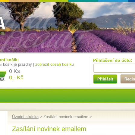
ní košík:
Přihlášení do účtu:
í košík je prázdný |
zobrazit obsah košíku
0 Ks
0,- Kč
Přihlásit
Regis
Úvodní stránka
> Zasílání novinek emailem >
Zasílání novinek emailem