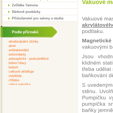
Vakuové ma
Zvířátka Yamuna
Dárkové poukázky
Vakuové mas
Příslušenství pro salony a studia
akrylátovéh
podtlaku.
Podle příznaků
Magnetické 
vakuovými b
Jsou vhodn
klidném stat
třeba udělat
baňkování dě
S uvedenými
stěnu. Uvol
Pumpičku v
pumpička sn
baňky jemně 