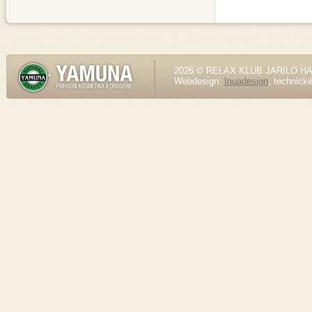
2026 © RELAX KLUB JARILO HALE
Webdesign:
Inuadesign
, technick