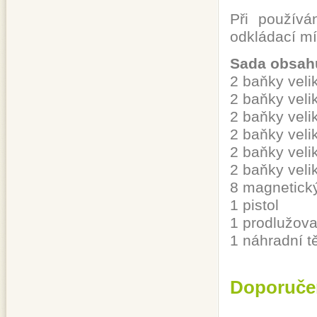
Při použív
odkládací mí
Sada obsah
2 baňky veli
2 baňky veli
2 baňky veli
2 baňky veli
2 baňky veli
2 baňky veli
8 magnetický
1 pistol
1 prodlužova
1 náhradní tě
Doporuče