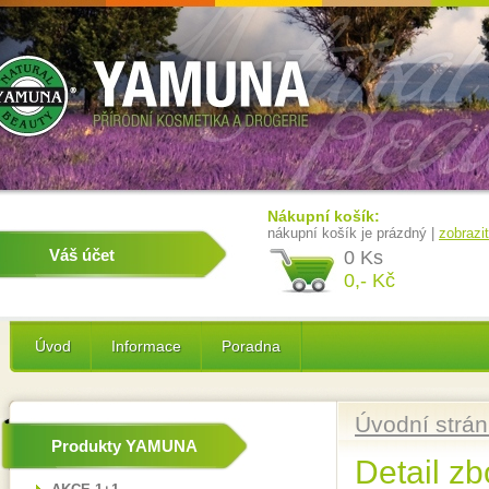
Nákupní košík:
nákupní košík je prázdný |
zobrazi
Váš účet
0 Ks
0,- Kč
Úvod
Informace
Poradna
Úvodní strá
Produkty YAMUNA
Detail zb