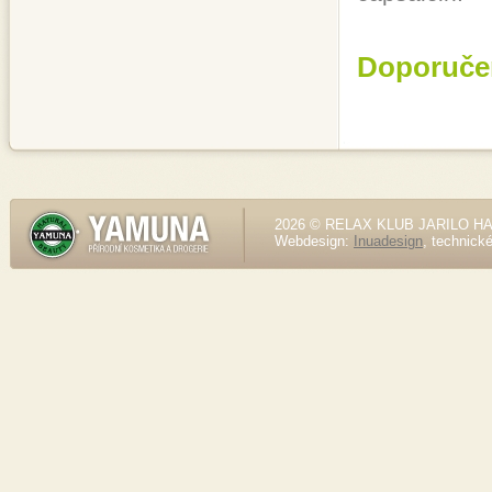
Doporuče
2026 © RELAX KLUB JARILO HALE
Webdesign:
Inuadesign
, technick