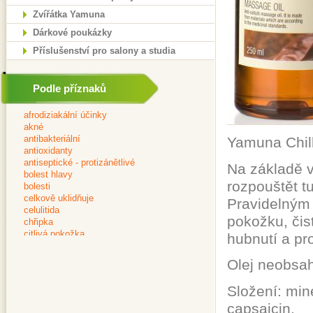
Zvířátka Yamuna
Dárkové poukázky
Příslušenství pro salony a studia
Podle příznaků
Yamuna Chilli
Na základě v
rozpouštět tu
Pravidelným
pokožku, čis
hubnutí a pr
Olej neobsah
Složení: mine
capsaicin.