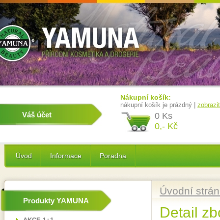
Nákupní košík:
nákupní košík je prázdný |
zobrazi
Váš účet
0 Ks
0,- Kč
Úvod
Informace
Poradna
Úvodní strá
Produkty YAMUNA
Detail zb