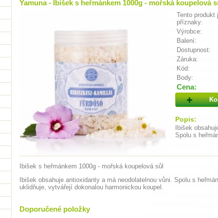
Yamuna - Ibišek s heřmánkem 1000g - mořská koupelová s
Tento produkt 
příznaky:
Výrobce:
Balení:
Dostupnost:
Záruka:
Kód:
Body:
Cena:
Ko
Popis:
Ibišek obsahuj
Spolu s heřmán
Ibišek s heřmánkem 1000g - mořská koupelová sůl
Ibišek obsahuje antioxidanty a má neodolatelnou vůni. Spolu s heřmán
uklidňuje, vytvářejí dokonalou harmonickou koupel.
Doporučené položky