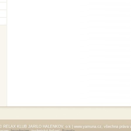
© RELAX KLUB JARILO HALENKOV, o.k | www.yamuna.cz, všechna práva 
esign:
Inuadesign
, technické řešení:
Synetix