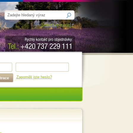
Select Language
▼
Zapoměli jste heslo?
trace