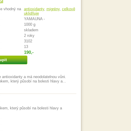
ůl
je vhodný na
antioxidanty
,
migrény
,
celkově
uklidňuje
YAMAUNA -
1000 g
skladem
2 roky
3102
13
190,-
upit
e antioxidanty a má neodolatelnou vůni.
kem, který působí na bolesti hlavy a...
kem, který působí na bolesti hlavy a