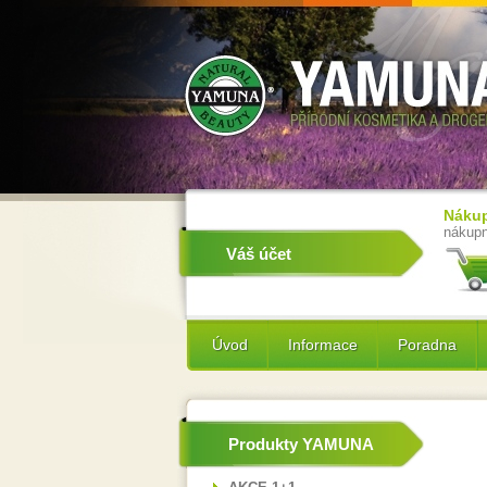
Nákup
nákupn
Váš účet
Úvod
Informace
Poradna
Produkty YAMUNA