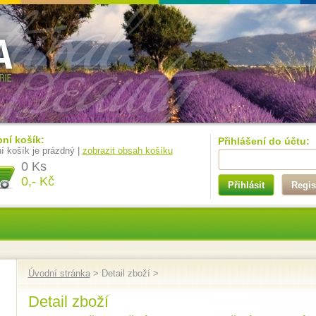
ní košík:
Přihlášení do účtu:
í košík je prázdný |
zobrazit obsah košíku
0 Ks
0,- Kč
Přihlásit
Regis
Úvodní stránka
> Detail zboží >
Detail zboží