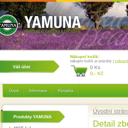
Nákupní košík:
nákupní košík je prázdný |
zobrazi
Váš účet
0 Ks
0,- Kč
Úvod
Informace
Poradna
Úvodní strá
Produkty YAMUNA
Detail zb