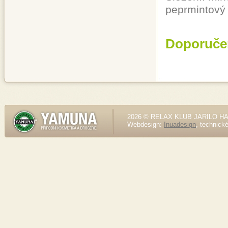
peprmintový 
Doporuče
2026 © RELAX KLUB JARILO HALE
Webdesign:
Inuadesign
, technick