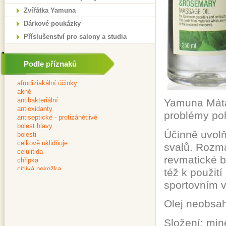
Zvířátka Yamuna
Dárkové poukázky
Příslušenství pro salony a studia
Podle příznaků
Yamuna Máta 
problémy po
Účinně uvolň
svalů. Rozma
revmatické b
též k použit
sportovním 
Olej neobsah
Složení: mine