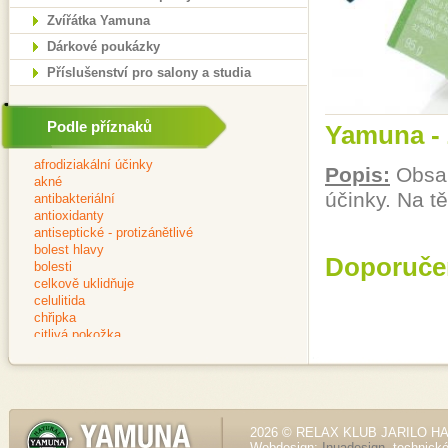
Zvířátka Yamuna
Dárkové poukázky
Příslušenství pro salony a studia
Podle příznaků
Yamuna - 
Popis:
Obsah
účinky. Na t
Doporuče
2026 © RELAX KLUB JARILO HALE
Webdesign:
Inuadesign
, technick