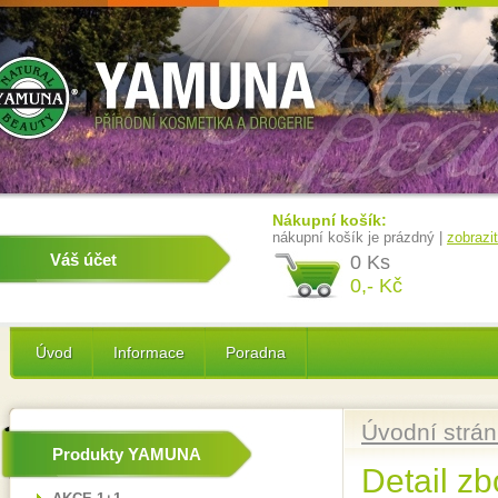
Nákupní košík:
nákupní košík je prázdný |
zobrazi
Váš účet
0 Ks
0,- Kč
Úvod
Informace
Poradna
Úvodní strá
Produkty YAMUNA
Detail zb