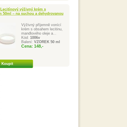
Lecitínový výživný krém s
em 50ml – na suchou a dehydrovanou
Výživný příjemně vonící
krém s obsahem lecitinu,
mandlového oleje a...
Kód:
1006v
Balení:
VZOREK 50 ml
Cena: 148,-
Koupit