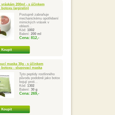
i vráskám 200ml - s účinkem
 botoxu (argirelin)
Postupně zabraňuje
mechanickému opotřebení
mimických vrásek v
oblasti...
Kód:
1002
Balení:
200 ml
Cena: 812,-
Koupit
oucí maska 30g - s účinkem
 botoxu - slupovací maska
Tyto peptidy rostlinného
původu podobně jako botox
bojují proti...
Kód:
1302
Balení:
30 g
Cena: 269,-
Koupit