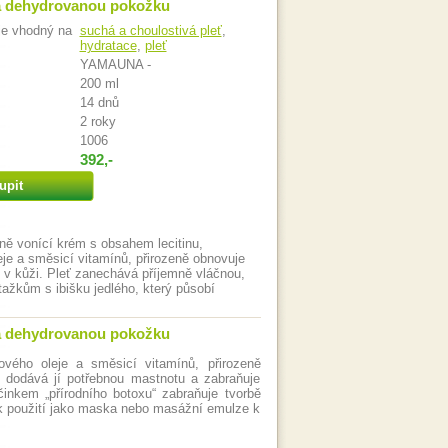
 a dehydrovanou pokožku
je vhodný na
suchá a choulostivá pleť
,
hydratace
,
pleť
YAMAUNA -
200 ml
14 dnů
2 roky
1006
392,-
upit
ně vonící krém s obsahem lecitinu,
je a směsicí vitamínů, přirozeně obnovuje
ů v kůži. Pleť zanechává příjemně vláčnou,
ažkům s ibišku jedlého, který působí
 a dehydrovanou pokožku
vého oleje a směsicí vitamínů, přirozeně
, dodává jí potřebnou mastnotu a zabraňuje
činkem „přírodního botoxu“ zabraňuje tvorbě
ý k použití jako maska nebo masážní emulze k