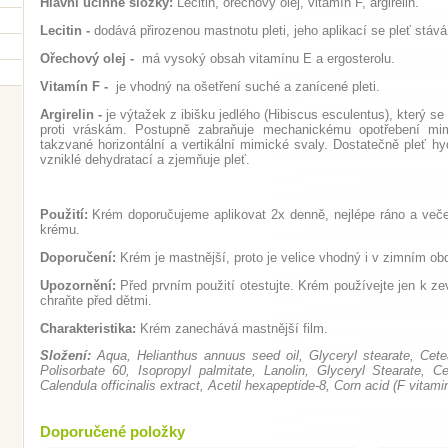
Hlavní účinné složky:
Lecitin, ořechový olej, vitamín F, argirelin.
Lecitin -
dodává přirozenou mastnotu pleti, jeho aplikací se pleť stáv
Ořechový olej -
má vysoký obsah vitamínu E a ergosterolu.
Vitamín F -
je vhodný na ošetření suché a zanícené pleti.
Argirelin -
je výtažek z ibišku jedlého (Hibiscus esculentus), který 
proti vráskám. Postupně zabraňuje mechanickému opotřebení mim
takzvané horizontální a vertikální mimické svaly. Dostatečně pleť h
vzniklé dehydratací a zjemňuje pleť.
Použití:
Krém doporučujeme aplikovat 2x denně, nejlépe ráno a večer
krému.
Doporučení:
Krém je mastnější, proto je velice vhodný i v zimním o
Upozornění:
Před prvním použití otestujte. Krém používejte jen k z
chraňte před dětmi.
Charakteristika:
Krém zanechává mastnější film.
Složení:
Aqua, Helianthus annuus seed oil, Glyceryl stearate, Cetear
Polisorbate 60, Isopropyl palmitate, Lanolin, Glyceryl Stearate, Ce
Calendula officinalis extract, Acetil hexapeptide-8, Corn acid (F vitami
Doporučené položky