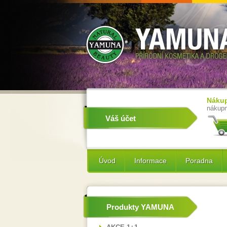
Nákup
nákupn
Váš účet
Úvod
Informace
Poradna
Produkty YAMUNA