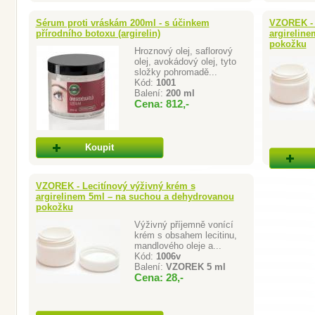
Sérum proti vráskám 200ml - s účinkem
VZOREK - 
přírodního botoxu (argirelin)
argirelin
pokožku
Hroznový olej, saflorový
olej, avokádový olej, tyto
složky pohromadě...
Kód:
1001
Balení:
200 ml
Cena: 812,-
Koupit
VZOREK - Lecitínový výživný krém s
argirelinem 5ml – na suchou a dehydrovanou
pokožku
Výživný příjemně vonící
krém s obsahem lecitinu,
mandlového oleje a...
Kód:
1006v
Balení:
VZOREK 5 ml
Cena: 28,-