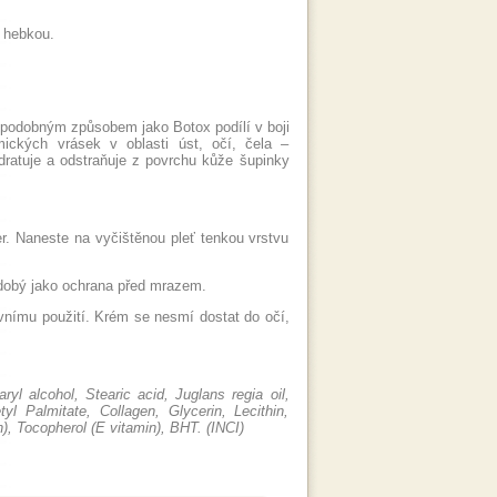
á hebkou.
se podobným způsobem jako Botox podílí v boji
ických vrásek v oblasti úst, očí, čela –
ydratuje a odstraňuje z povrchu kůže šupinky
. Naneste na vyčištěnou pleť tenkou vrstvu
bdobý jako ochrana před mrazem.
evnímu použití. Krém se nesmí dostat do očí,
yl alcohol, Stearic acid, Juglans regia oil,
tyl Palmitate, Collagen, Glycerin, Lecithin,
n), Tocopherol (E vitamin), BHT. (INCI)