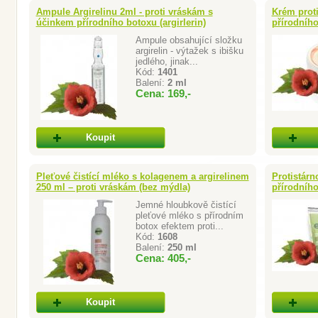
Ampule Argirelinu 2ml - proti vráskám s
Krém prot
účinkem přírodního botoxu (argirlerin)
přírodního
Ampule obsahující složku
argirelin - výtažek s ibišku
jedlého, jinak...
Kód:
1401
Balení:
2 ml
Cena: 169,-
Koupit
Pleťové čistící mléko s kolagenem a argirelinem
Protistárn
250 ml – proti vráskám (bez mýdla)
přírodního
Jemné hloubkově čistící
pleťové mléko s přírodním
botox efektem proti...
Kód:
1608
Balení:
250 ml
Cena: 405,-
Koupit