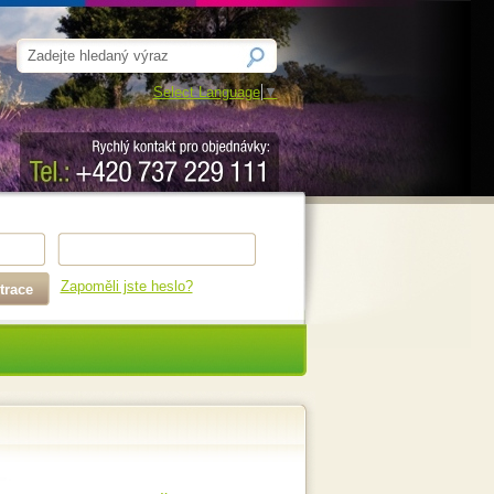
Select Language
▼
Zapoměli jste heslo?
trace