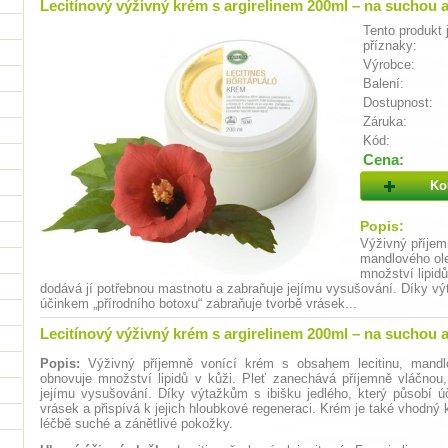
Lecitínový výživný krém s argirelinem 200ml – na suchou
Tento produkt 
příznaky:
Výrobce:
Balení:
Dostupnost:
Záruka:
Kód:
Cena:
Ko
Popis:
Výživný příjem
mandlového ole
množství lipid
dodává jí potřebnou mastnotu a zabraňuje jejímu vysušování. Díky výt
účinkem „přírodního botoxu“ zabraňuje tvorbě vrásek...
Lecitínový výživný krém s argirelinem 200ml – na suchou
Popis:
Výživný příjemně vonící krém s obsahem lecitinu, mandlo
obnovuje množství lipidů v kůži. Pleť zanechává příjemně vláčnou
jejímu vysušování. Díky výtažkům s ibišku jedlého, který působí ú
vrásek a přispívá k jejich hloubkové regeneraci. Krém je také vhodn
léčbě suché a zánětlivé pokožky.