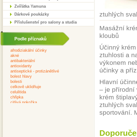
Zvířátka Yamuna
ztuhlých sval
Dárkové poukázky
Příslušenství pro salony a studia
Masážní krém
kloubů
Podle příznaků
Účinný krém 
ztuhlosti a 
výkonem nebo
účinky a příz
Hlavní účinn
– je přírodní
krém štiplav
ztuhlých sva
sportování. 
Doporuče