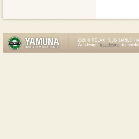
2026 © RELAX KLUB JARILO HALE
Webdesign:
Inuadesign
, technick