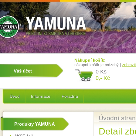
Nákupní košík:
nákupní košík je prázdný |
zobrazi
Váš účet
0 Ks
0,- Kč
Úvod
Informace
Poradna
Úvodní strá
Produkty YAMUNA
Detail zb