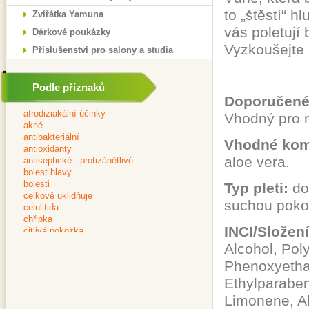
to „štěstí“ h
Zvířátka Yamuna
vás poletují 
Dárkové poukázky
Vyzkoušejte 
Příslušenství pro salony a studia
Podle příznaků
Doporučené 
Vhodný pro m
Vhodné kom
aloe vera.
Typ pleti:
do
suchou poko
INCI/Složen
Alcohol, Poly
Phenoxyetha
Ethylparaben
Limonene, Al