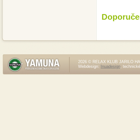
Doporuče
2026 © RELAX KLUB JARILO HALE
Webdesign:
Inuadesign
, technick