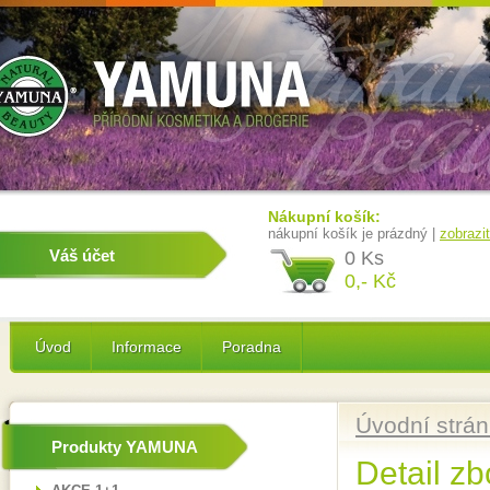
Nákupní košík:
nákupní košík je prázdný |
zobrazi
Váš účet
0 Ks
0,- Kč
Úvod
Informace
Poradna
Úvodní strá
Produkty YAMUNA
Detail zb