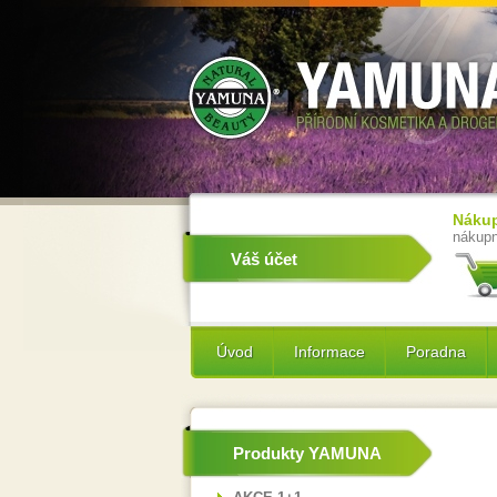
Nákup
nákupn
Váš účet
Úvod
Informace
Poradna
Produkty YAMUNA