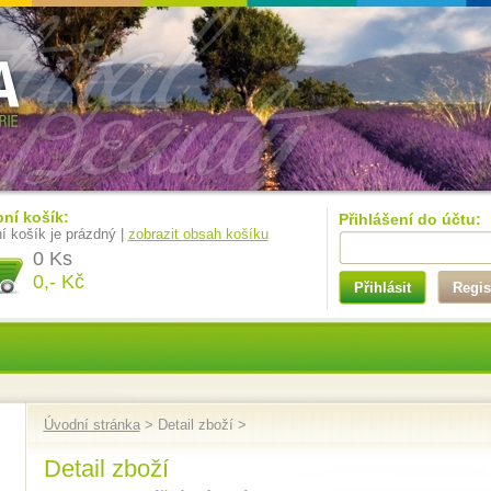
ní košík:
Přihlášení do účtu:
í košík je prázdný |
zobrazit obsah košíku
0 Ks
0,- Kč
Přihlásit
Regis
Úvodní stránka
> Detail zboží >
Detail zboží