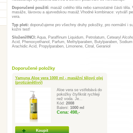
Doporučené použití:
masáž celého těla nebo samostatné části těla.
masáže, lávovou a ajurvedskou masáž.Vhodné kombinace: vytváří pe
vera.
Typ pleti:
doporučujeme pro všechny druhy pokožky, pro normální i s
kožní test!
Složení/INCI:
Aqua, Paraffinum Liquidum, Petrolatum, Cetearyl Alcohol
Acid, Phenoxyethanol, Parfum, Methylparaben, Butylparaben, Sodium H
Arachidic Acid, Propylparaben, Limonene, Citral, Geraniol
Doporučené položky
Yamuna Aloe vera 1000 ml - masážní tělový olej
(protizánětlivý)
Aloe vera se vstřebává do
pokožky čtyřikrát rychleji
než voda. Je...
Kód:
2008
Balení:
1000 ml
Cena: 498,-
Koupit