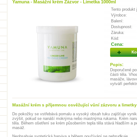
Yamuna - Masážní krém Zázvor - Limetka 1000ml
Tento produkt 
Výrobce:
Balení:
Dostupnost:
Záruka:
Kód:
Cena:
Ko
Popis:
Doporučené pou
části těla. Vh
masáže, lávov
vytváří perfek
Masážní krém s příjemnou osvěžující vůní zázvoru a limetk
Do pokožky se vstřebává pomalu a vysoký obsah tuku zajišťuje vynika
zvýšit, pokud se nanáší mokrýma nebo mastnýma rukama. Krém nanáš
těla. Během ošetření se krém působením tepla těla stává hladším a p
masáž.
Neobsahuje syntetická barviva a během používání se nehrudkuje.