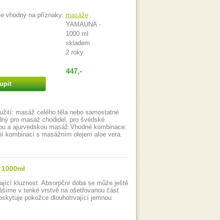
je vhodný na příznaky:
masáže
YAMAUNA -
1000 ml
skladem
2 roky
447,-
upit
žití: masáž celého těla nebo samostatné
odný pro masáž chodidel, pro švédské
ou a ajurvedskou masáž.Vhodné kombinace:
tní kombinaci s masážním olejem aloe vera.
y 1000ml
jící kluznost. Absorpční doba se může ještě
íme v tenké vrstvě na ošetřovanou část
oskytuje pokožce dlouhotrvající jemnou