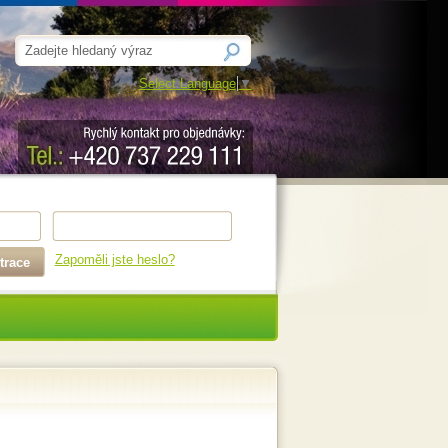
Select Language
▼
Zapoměli jste heslo?
trace