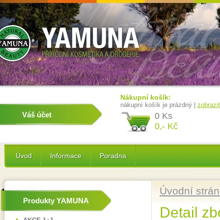
Nákupní košík:
nákupní košík je prázdný |
zobrazi
Váš účet
0 Ks
0,- Kč
Úvod
Informace
Poradna
Úvodní strá
Produkty YAMUNA
Detail zb