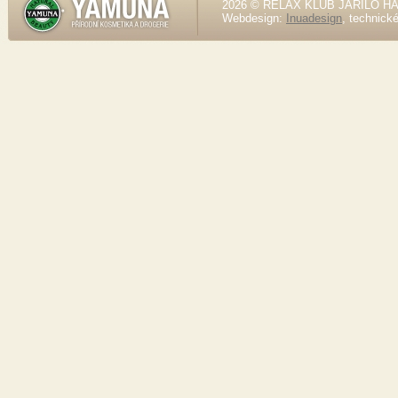
2026 © RELAX KLUB JARILO HALE
Webdesign:
Inuadesign
, technick