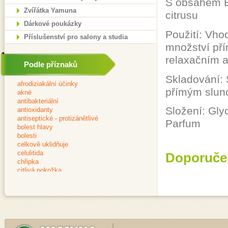
S obsahem B
Zvířátka Yamuna
citrusu
Dárkové poukázky
Použití: Vho
Příslušenství pro salony a studia
množství pří
relaxačním 
Podle příznaků
Skladování: 
přímým slun
Složení: Gly
Parfum
Doporuče