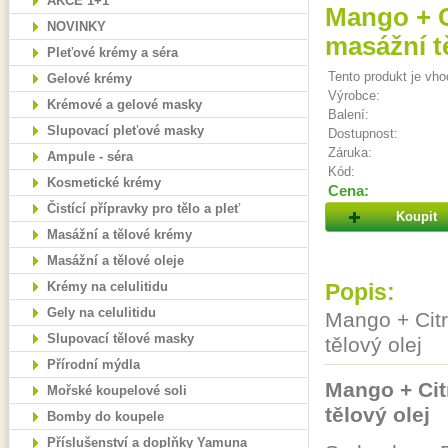
AKCE 1+1
Mango + C
NOVINKY
masážní tě
Pleťové krémy a séra
Tento produkt je vho
Gelové krémy
Výrobce:
Krémové a gelové masky
Balení:
Slupovací pleťové masky
Dostupnost:
Záruka:
Ampule - séra
Kód:
Kosmetické krémy
Cena:
Čistící přípravky pro tělo a pleť
Koupit
Masážní a tělové krémy
Masážní a tělové oleje
Krémy na celulitidu
Popis:
Gely na celulitidu
Mango + Cit
Slupovací tělové masky
tělový olej
Přírodní mýdla
Mango + Cit
Mořské koupelové soli
tělový olej
Bomby do koupele
Příslušenství a doplňky Yamuna