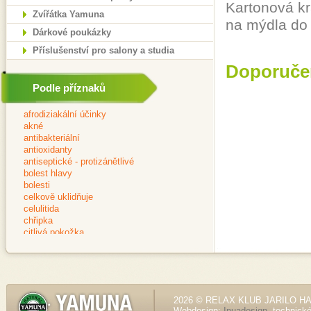
Kartonová kr
Zvířátka Yamuna
na mýdla do p
Dárkové poukázky
Příslušenství pro salony a studia
Doporuče
Podle příznaků
2026 © RELAX KLUB JARILO HALE
Webdesign:
Inuadesign
, technick