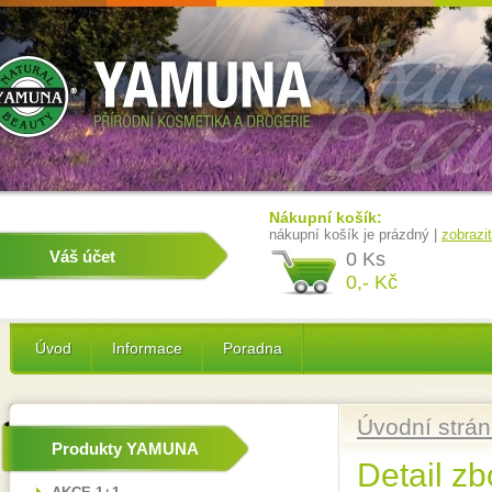
Nákupní košík:
nákupní košík je prázdný |
zobrazi
Váš účet
0 Ks
0,- Kč
Úvod
Informace
Poradna
Úvodní strá
Produkty YAMUNA
Detail zb