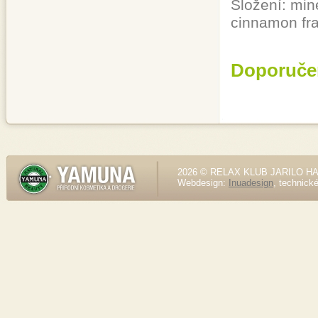
Složení: mine
cinnamon fr
Doporuče
2026 © RELAX KLUB JARILO HALE
Webdesign:
Inuadesign
, technick