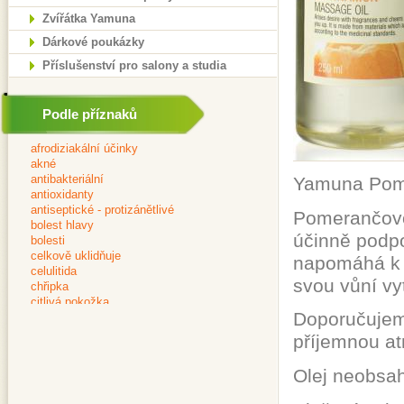
Zvířátka Yamuna
Dárkové poukázky
Příslušenství pro salony a studia
Podle příznaků
Yamuna Pomer
Pomerančovo-
účinně podpo
napomáhá k p
svou vůní vy
Doporučujem
příjemnou at
Olej neobsah