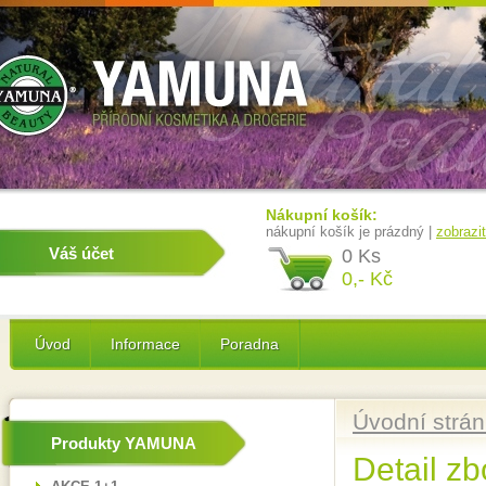
Nákupní košík:
nákupní košík je prázdný |
zobrazi
Váš účet
0 Ks
0,- Kč
Úvod
Informace
Poradna
Úvodní strá
Produkty YAMUNA
Detail zb