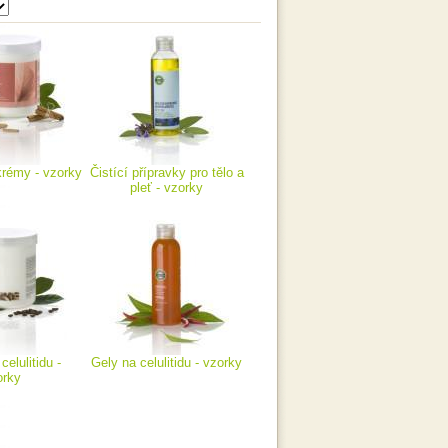
rémy - vzorky
Čistící přípravky pro tělo a
pleť - vzorky
elulitidu -
Gely na celulitidu - vzorky
orky