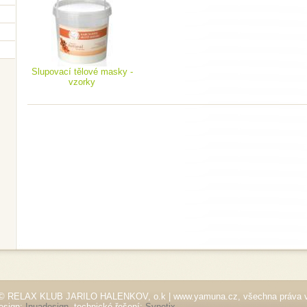
Slupovací tělové masky -
vzorky
© RELAX KLUB JARILO HALENKOV, o.k | www.yamuna.cz, všechna práva 
esign:
Inuadesign
, technické řešení:
Synetix