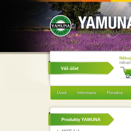
Nákup
nákupn
Váš účet
Úvod
Informace
Poradna
Produkty YAMUNA