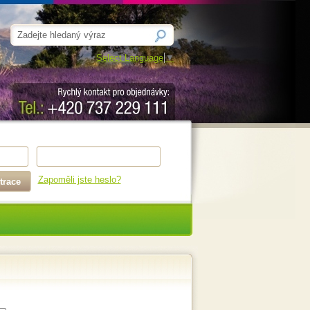
Select Language
▼
Zapoměli jste heslo?
trace