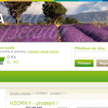
ní košík:
Přihlášení do účtu:
í košík je prázdný |
zobrazit obsah košíku
0 Ks
0,- Kč
Přihlásit
Regis
Úvodní stránka
> VZORKY - prodejní / >
VZORKY - prodejní /