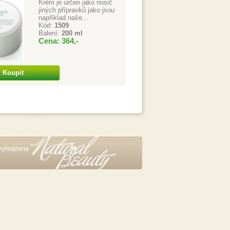
Krém je určen jako nosič
jiných přípravků jako jsou
například naše...
Kód:
1509
Balení:
200 ml
Cena: 364,-
Koupit
vyhrazena