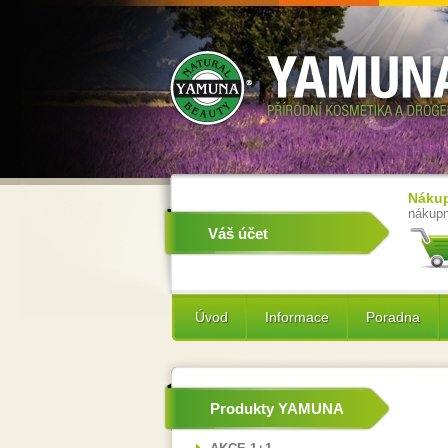
Nákup
nákupn
Váš účet
Úvod
Informace
Poradna
Produkty YAMUNA