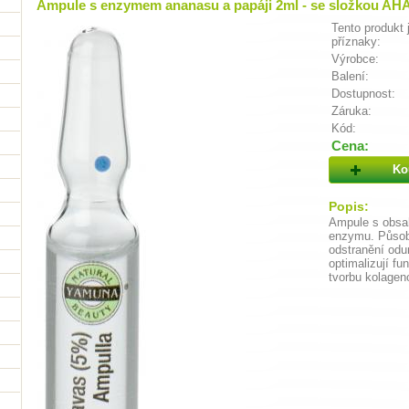
Ampule s enzymem ananasu a papáji 2ml - se složkou AHA 
Tento produkt 
příznaky:
Výrobce:
Balení:
Dostupnost:
Záruka:
Kód:
Cena:
Ko
Popis:
Ampule s obsa
enzymu. Působí
odstranění od
optimalizují fu
tvorbu kolagen