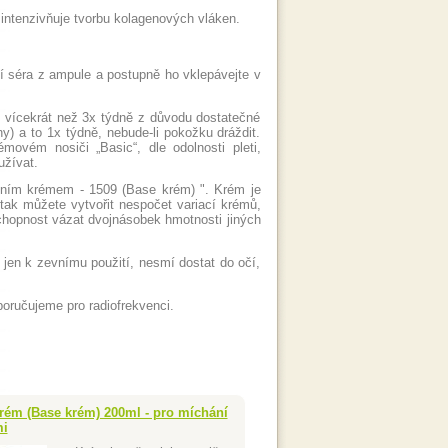
intenzivňuje tvorbu kolagenových vláken.
 séra z ampule a postupně ho vklepávejte v
t vícekrát než 3x týdně z důvodu dostatečné
ny) a to 1x týdně, nebude-li pokožku dráždit.
émovém nosiči „Basic“, dle odolnosti pleti,
užívat.
dním krémem - 1509 (Base krém) ". Krém je
 tak můžete vytvořit nespočet variací krémů,
chopnost vázat dvojnásobek hmotnosti jiných
 jen k zevnímu použití, nesmí dostat do očí,
oručujeme pro radiofrekvenci.
rém (Base krém) 200ml - pro míchání
mi