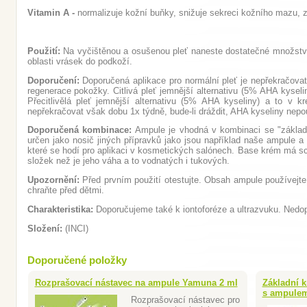
Vitamin A -
normalizuje kožní buňky, snižuje sekreci kožního mazu, z
Použití:
Na vyčištěnou a osušenou pleť naneste dostatečné množství
oblasti vrásek do podkoží.
Doporučení:
Doporučená aplikace pro normální pleť je nepřekračova
regenerace pokožky. Citlivá pleť jemnější alternativu (5% AHA kyseli
Přecitlivělá pleť jemnější alternativu (5% AHA kyseliny) a to v kr
nepřekračovat však dobu 1x týdně, bude-li dráždit, AHA kyseliny nepo
Doporučená kombinace:
Ampule je vhodná v kombinaci se "zákla
určen jako nosič jiných přípravků jako jsou například naše ampule a
které se hodí pro aplikaci v kosmetických salónech. Base krém má s
složek než je jeho váha a to vodnatých i tukových.
Upozornění:
Před prvním použití otestujte. Obsah ampule používejte
chraňte před dětmi.
Charakteristika:
Doporučujeme také k iontoforéze a ultrazvuku. Nedop
Složení:
(INCI)
Doporučené položky
Rozprašovací nástavec na ampule Yamuna 2 ml
Základní k
s ampule
Rozprašovací nástavec pro