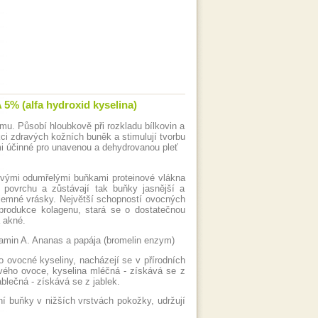
5% (alfa hydroxid kyselina)
. Působí hloubkově při rozkladu bílkovin a
ci zdravých kožních buněk a stimulují tvorbu
mi účinné pro unavenou a dehydrovanou pleť
livými odumřelými buňkami proteinové vlákna
povrchu a zůstávají tak buňky jasnější a
e jemné vrásky. Největší schopností ovocných
 produkce kolagenu, stará se o dostatečnou
 akné.
amin A. Ananas a papája (bromelin enzym)
 ovocné kyseliny, nacházejí se v přírodních
ového ovoce, kyselina mléčná - získává se z
blečná - získává se z jablek.
ní buňky v nižších vrstvách pokožky, udržují