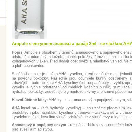
Ampule s enzymem ananasu a papáji 2ml - se složkou AHA 
Popis:
Ampule s obsahem vitamínů, ananasového a papájového enzymu
odstranění odumřelých kožních buněk pokožky, čímž optimalizují funk
kolagenových vláken. Pleti dodají opět svěží a mladistvý vzhled. Vel
a pleť lupénkovitou.
Součástí ampule je složka AHA kyselina, která narušuje mezi jednot
na povrchu pokožky. Následně jsou odumřelé buňky odstraněny z 
zdravější. Touto aplikací AHA kyseliny čistí ucpané póry a vyhlazuj
kyselin je rychlé odstranění odumřelých kožních buněk, stimulace
hydrataci pokožky, zesvětluje pigmentové skvrny a příznivě působí na
Hlavní účinné látky:
AHA kyselina, ananasový a papájový enzym, vit
AHA kyselina -
(alfa hydroxid kyseliny) – jsou známé především jako
produktech jako například: kyselina citronová – získává se z citrus
kyselého mléka, kyselina vinná - získává se z vinné révy a kyselina ja
Ananasový a papájový enzym -
rozkládají bílkoviny a odumřelé kož
pleť svěží a mladistvou.