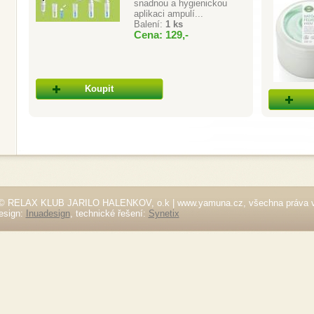
snadnou a hygienickou
aplikaci ampulí...
Balení:
1 ks
Cena: 129,-
Koupit
© RELAX KLUB JARILO HALENKOV, o.k | www.yamuna.cz, všechna práva 
esign:
Inuadesign
, technické řešení:
Synetix