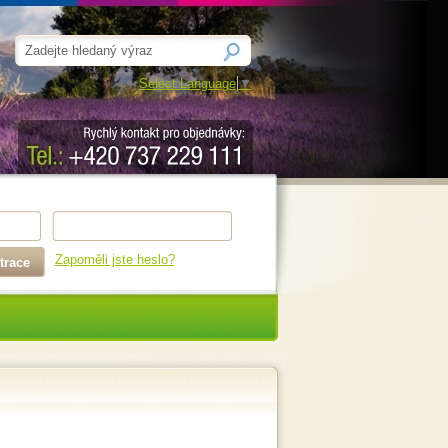
Select Language
▼
Zapoměli jste heslo?
trace