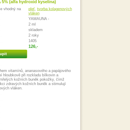
5% (alfa hydroxid kyselina)
je vhodný na
pleť
,
tvorba kolagenových
vláken
YAMAUNA -
2 ml
skladem
2 roky
1405
126,-
upit
hem vitamínů, ananasového a papájového
 hloubkově při rozkladu bílkovin a
umřelých kožních buněk pokožky, čímž
nkci zdravých kožních buněk a stimulují
ových vláken.