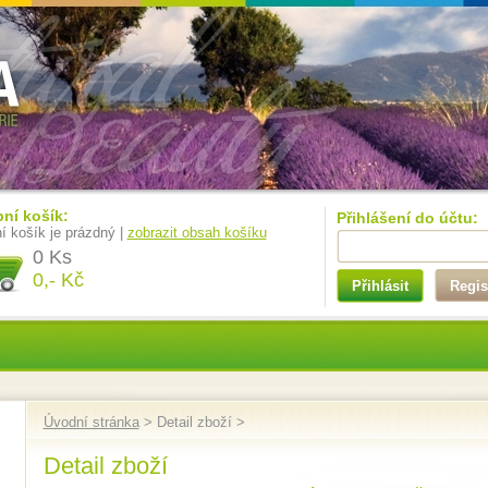
ní košík:
Přihlášení do účtu:
í košík je prázdný |
zobrazit obsah košíku
0 Ks
0,- Kč
Přihlásit
Regis
Úvodní stránka
> Detail zboží >
Detail zboží