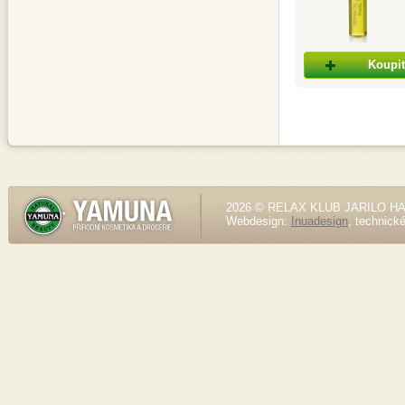
Koupit
2026 © RELAX KLUB JARILO HALE
Webdesign:
Inuadesign
, technick