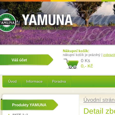
Nákupní košík:
nákupní košík je prázdný |
zobrazi
Váš účet
0 Ks
0,- Kč
Úvod
Informace
Poradna
Úvodní strá
Produkty YAMUNA
Detail zb