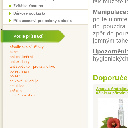
tak můžete l
Zvířátka Yamuna
Manipulace
Dárkové poukázky
po té ulomt
Příslušenství pro salony a studia
do pouzdra 
zpět do pou
Podle příznaků
jemným tahe
Upozornění
hygienických
Doporuče
Ampule Argirelinu
účinkem přírodníh