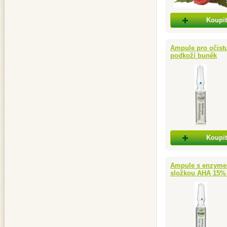
Koupit
Ampule pro očistu
podkoží buněk
Koupit
Ampule s enzymem
složkou AHA 15% (