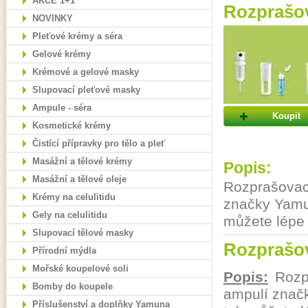
AKCE 1+1
Rozprašov
NOVINKY
Pleťové krémy a séra
Gelové krémy
Krémové a gelové masky
Slupovací pleťové masky
Ampule - séra
Koupit
Kosmetické krémy
Čistící přípravky pro tělo a pleť
Masážní a tělové krémy
Popis:
Masážní a tělové oleje
Rozprašovací
Krémy na celulitidu
značky Yamun
Gely na celulitidu
můžete lépe 
Slupovací tělové masky
Rozprašov
Přírodní mýdla
Mořské koupelové soli
Popis:
Rozpr
Bomby do koupele
ampulí značk
Příslušenství a doplňky Yamuna