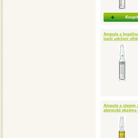
Koupit
Ampule s kyselin
lepší udržení vlhko
Ampule s olejem z
alergické ekzémy 