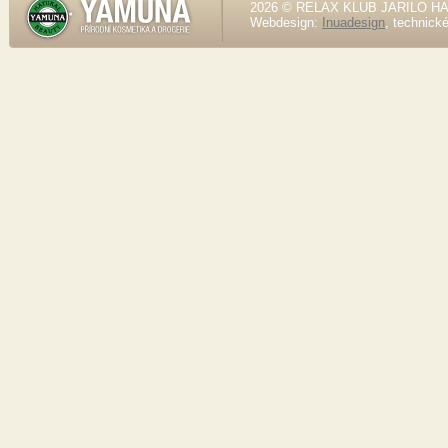
2026 © RELAX KLUB JARILO HALE
Webdesign:
Inuadesign
, technick