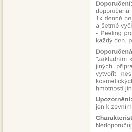
Doporučení
doporučená 
1x denně nej
a šetrné vyč
- Peeling pr
každý den, pl
Doporučen
"základním 
jiných příp
vytvořit ne
kosmetickýc
hmotnosti ji
Upozornění
jen k zevním
Charakteris
Nedoporučuje