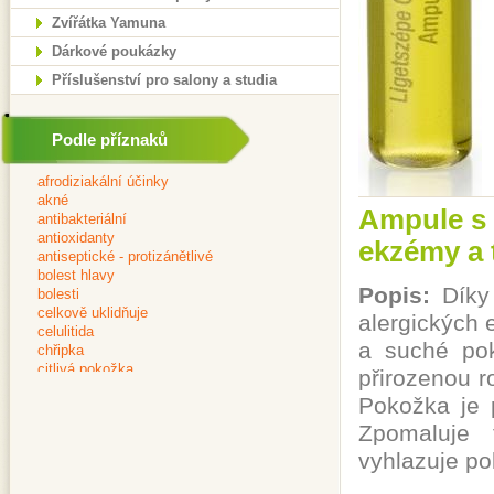
Zvířátka Yamuna
Dárkové poukázky
Příslušenství pro salony a studia
Podle příznaků
Ampule s 
ekzémy a 
Popis:
Díky 
alergických 
a suché pok
přirozenou r
Pokožka je 
Zpomaluje 
vyhlazuje po