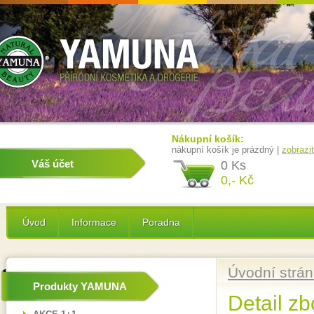
Nákupní košík:
nákupní košík je prázdný |
zobrazi
Váš účet
0 Ks
0,- Kč
Úvod
Informace
Poradna
Úvodní strá
Produkty YAMUNA
Detail zb