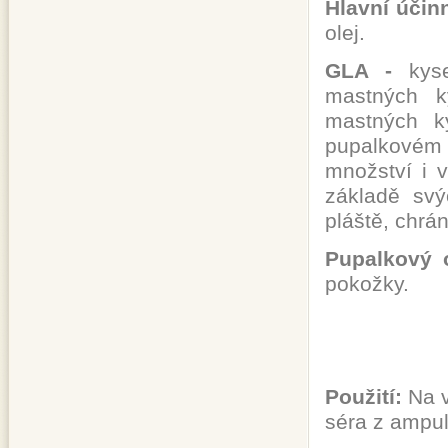
Hlavní účin
olej.
GLA -
kyse
mastných k
mastných k
pupalkovém 
množství i v
základě svý
pláště, chrán
Pupalkový 
pokožky.
Použití:
Na v
séra z ampul