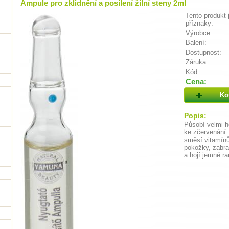
Ampule pro zklidnění a posílení žilní steny 2ml
Tento produkt 
příznaky:
Výrobce:
Balení:
Dostupnost:
Záruka:
Kód:
Cena:
Ko
Popis:
Působí velmi ho
ke zčervenání.
směsí vitamínů
pokožky, zabra
a hojí jemné ra