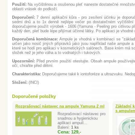
Použití:
Na vyčištěnou a osušenou pleť naneste dostatečné množství
oblasti vrásek do podkoží.
Doporučení:
7 denní aplikační kůra
-
pro zesílení účinku je dopor
sedmi dnů a to 1x denně nejlépe večer po dostatečném vyčištění pl
doporučujeme použít výrobek - 1606 (Yamuna - Peeling pro citlivou pl
každý den, pleť bude lépe přijímat účinné látky. Po aplikaci je vhodné
Doporučená kombinace:
Ampule je vhodná v kombinaci se "zákla
určen jako nosič jiných přípravků jako jsou například naše ampule a
které se hodí pro aplikaci v kosmetických salónech. Base krém má s
složek než je jeho váha a to vodnatých i tukových.
Upozornění:
Před prvním použití otestujte. Obsah ampule používejt
očí, chraňte před dětmi.
Charakteristika:
Doporučujeme také k iontoforéze a ultrazvuku. Nedop
Složení:
(INCI)
Doporučené položky
Rozprašovací nástavec na ampule Yamuna 2 ml
Základní k
s ampule
Rozprašovací nástavec pro
snadnou a hygienickou
aplikaci ampulí...
Balení:
1 ks
Cena: 129,-