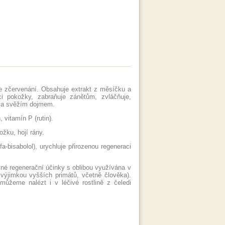
ke zčervenání. Obsahuje extrakt z měsíčku a
i pokožky, zabraňuje zánětům, zvláčňuje,
m a svěžím dojmem.
 vitamín P (rutin).
ožku, hojí rány.
fa-bisabolol), urychluje přirozenou regeneraci
zné regenerační účinky s oblibou využívána v
výjimkou vyšších primátů, včetně člověka).
 můžeme nalézt i v léčivé rostlině z čeledi