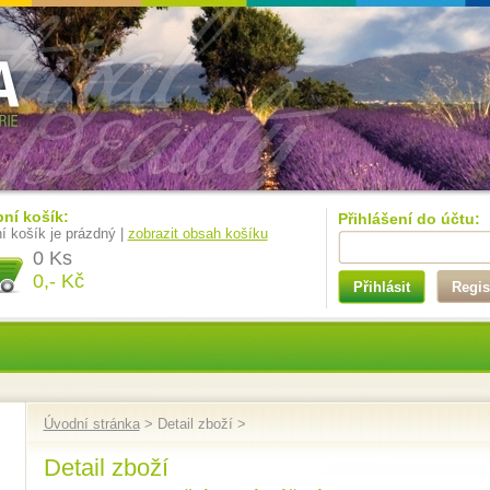
ní košík:
Přihlášení do účtu:
í košík je prázdný |
zobrazit obsah košíku
0 Ks
0,- Kč
Přihlásit
Regis
Úvodní stránka
> Detail zboží >
Detail zboží