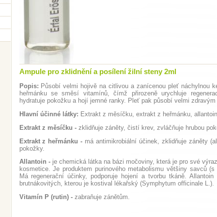
Ampule pro zklidnění a posílení žilní steny 2ml
Popis:
Působí velmi hojivě na citlivou a zanícenou pleť náchylnou 
heřmánku se směsí vitamínů, čímž přirozeně urychluje regenerac
hydratuje pokožku a hojí jemné ranky. Pleť pak působí velmi zdravý
Hlavní účinné látky:
Extrakt z měsíčku, extrakt z heřmánku, allantoin,
Extrakt z měsíčku -
zklidňuje záněty, čistí krev, zvláčňuje hrubou pok
Extrakt z heřmánku -
má antimikrobiální účinek, zklidňuje záněty (al
pokožky.
Allantoin -
je chemická látka na bázi močoviny, která je pro své výra
kosmetice. Je produktem purinového metabolismu většiny savců (s 
Má regenerační účinky, podporuje hojení a tvorbu tkáně. Allantoin
brutnákovitých, kterou je kostival lékařský (Symphytum officinale L.).
Vitamín P (rutin) -
zabraňuje zánětům.