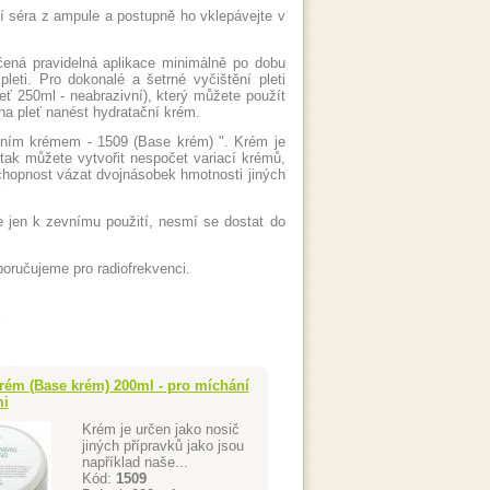
 séra z ampule a postupně ho vklepávejte v
učená pravidelná aplikace minimálně po dobu
eti. Pro dokonalé a šetrné vyčištění pleti
eť 250ml - neabrazivní), který můžete použít
 na pleť nanést hydratační krém.
dním krémem - 1509 (Base krém) ". Krém je
 tak můžete vytvořit nespočet variací krémů,
chopnost vázat dvojnásobek hmotnosti jiných
e jen k zevnímu použití, nesmí se dostat do
oručujeme pro radiofrekvenci.
rém (Base krém) 200ml - pro míchání
mi
Krém je určen jako nosič
jiných přípravků jako jsou
například naše...
Kód:
1509