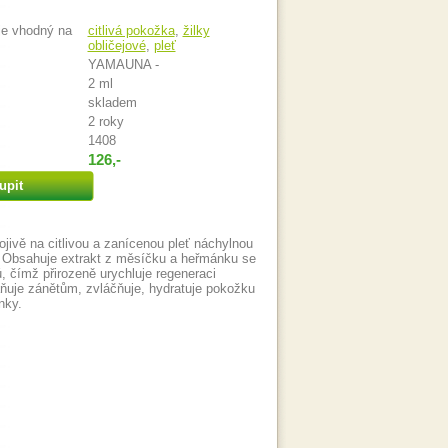
je vhodný na
citlivá pokožka
,
žilky
obličejové
,
pleť
YAMAUNA -
2 ml
skladem
2 roky
1408
126,-
upit
jivě na citlivou a zanícenou pleť náchylnou
 Obsahuje extrakt z měsíčku a heřmánku se
, čímž přirozeně urychluje regeneraci
ňuje zánětům, zvláčňuje, hydratuje pokožku
nky.