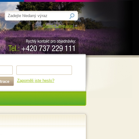
Select Language
▼
Zapoměli jste heslo?
trace